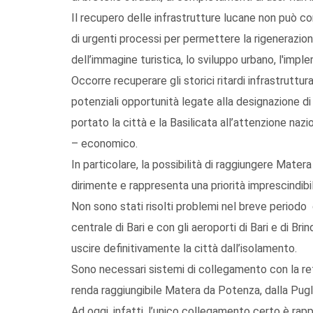
Il recupero delle infrastrutture lucane non può co
di urgenti processi per permettere la rigenerazion
dell’immagine turistica, lo sviluppo urbano, l'imple
Occorre recuperare gli storici ritardi infrastrutt
potenziali opportunità legate alla designazione d
portato la città e la Basilicata all’attenzione naz
– economico.
In particolare, la possibilità di raggiungere Mat
dirimente e rappresenta una priorità imprescindibile
Non sono stati risolti problemi nel breve period
centrale di Bari e con gli aeroporti di Bari e di Bri
uscire definitivamente la città dall’isolamento.
Sono necessari sistemi di collegamento con la ret
renda raggiungibile Matera da Potenza, dalla Pugli
Ad oggi, infatti, l’unico collegamento certo è rap