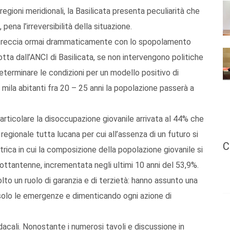
e regioni meridionali, la Basilicata presenta peculiarità che
pena l’irreversibilità della situazione.
i intreccia ormai drammaticamente con lo spopolamento
otta dall’ANCI di Basilicata, se non intervengono politiche
determinare le condizioni per un modello positivo di
0 mila abitanti fra 20 – 25 anni la popolazione passerà a
rticolare la disoccupazione giovanile arrivata al 44% che
regionale tutta lucana per cui all’assenza di un futuro si
C
trica in cui la composizione della popolazione giovanile si
a ottantenne, incrementata negli ultimi 10 anni del 53,9%.
olto un ruolo di garanzia e di terzietà: hanno assunto una
solo le emergenze e dimenticando ogni azione di
dacali. Nonostante i numerosi tavoli e discussione in