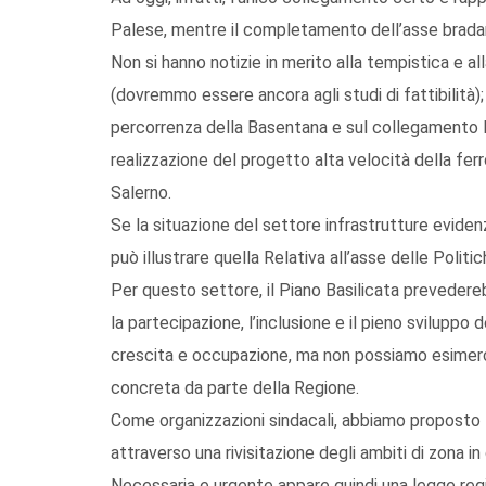
Palese, mentre il completamento dell’asse bradani
Non si hanno notizie in merito alla tempistica e al
(dovremmo essere ancora agli studi di fattibilità); 
percorrenza della Basentana e sul collegamento M
realizzazione del progetto alta velocità della fe
Salerno.
Se la situazione del settore infrastrutture eviden
può illustrare quella Relativa all’asse delle Politic
Per questo settore, il Piano Basilicata prevedereb
la partecipazione, l’inclusione e il pieno sviluppo
crescita e occupazione, ma non possiamo esimerci
concreta da parte della Regione.
Come organizzazioni sindacali, abbiamo proposto la
attraverso una rivisitazione degli ambiti di zona in 
Necessaria e urgente appare quindi una legge regi