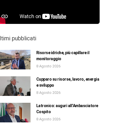
ltimi pubblicati
Risorse idriche, più capillare il
monitoraggio
8 Agosto 2026
Cupparo su risorse, lavoro, energia
e sviluppo
8 Agosto 2026
Latronico: auguri all’Ambasciatore
Cospito
8 Agosto 2026