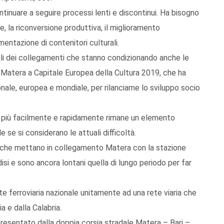
ntinuare a seguire processi lenti e discontinui. Ha bisogno
e, la riconversione produttiva, il miglioramento
mentazione di contenitori culturali.
urali dei collegamenti che stanno condizionando anche le
i Matera a Capitale Europea della Cultura 2019, che ha
ionale, europea e mondiale, per rilanciarne lo sviluppo socio
era più facilmente e rapidamente rimane un elemento
 se si considerano le attuali difficoltà.
o che mettano in collegamento Matera con la stazione
ndisi e sono ancora lontani quella di lungo periodo per far
e ferroviaria nazionale unitamente ad una rete viaria che
a e dalla Calabria.
presentato dalla doppia corsia stradale Matera – Bari –