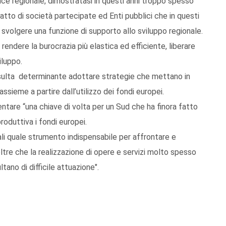
nce regionale, dimostratasi in questi anni troppo spesso
fatto di società partecipate ed Enti pubblici che in questi
é svolgere una funzione di supporto allo sviluppo regionale.
ndere la burocrazia più elastica ed efficiente, liberare
iluppo.
 risulta determinante adottare strategie che mettano in
ssieme a partire dall’utilizzo dei fondi europei.
entare “una chiave di volta per un Sud che ha finora fatto
roduttiva i fondi europei.
ali quale strumento indispensabile per affrontare e
oltre che la realizzazione di opere e servizi molto spesso
ltano di difficile attuazione".