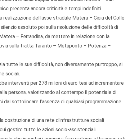
co presenta ancora criticità e tempi indefiniti.
la realizzazione dell’asse stradale Matera – Gioia del Colle
silenzio assoluto poi sulla risoluzione delle difficoltà di
atera – Ferrandina, da mettere in relazione con la
rrovia sulla tratta Taranto – Metaponto – Potenza –
zia tutte le sue difficoltà, non diversamente purtroppo, si
he sociali.
be interventi per 278 milioni di euro tesi ad incrementare
 della persona, valorizzando al contempo il potenziale di
 dal sottolineare l’assenza di qualsiasi programmazione
 costruzione di una rete d’infrastrutture sociali
cui gestire tutte le azioni socio-assistenziali.
onale che incentivi i comuni a fare sistema attraverso reti