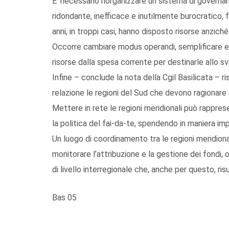
E’ necessario riorganizzare un sistema di governa
ridondante, inefficace e inutilmente burocratico, 
anni, in troppi casi, hanno disposto risorse anzich
Occorre cambiare modus operandi, semplificare e re
risorse dalla spesa corrente per destinarle allo sv
Infine – conclude la nota della Cgil Basilicata –
relazione le regioni del Sud che devono ragionare a
Mettere in rete le regioni meridionali può rappres
la politica del fai-da-te, spendendo in maniera imp
Un luogo di coordinamento tra le regioni meridion
monitorare l’attribuzione e la gestione dei fondi, 
di livello interregionale che, anche per questo, risu
Bas 05