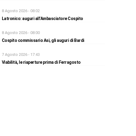
8 Agosto 2026 - 08:02
Latronico: auguri all’Ambasciatore Cospito
8 Agosto 2026 - 08:00
Cospito commissario Asi, gli auguri di Bardi
7 Agosto 2026 - 17:43
Viabilità, le riaperture prima di Ferragosto