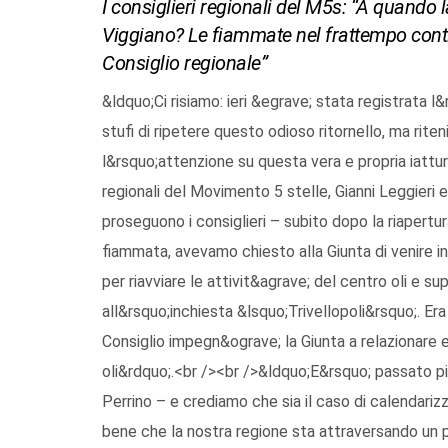
I consiglieri regionali del M5s: “A quando l
Viggiano? Le fiammate nel frattempo conti
Consiglio regionale”
&ldquo;Ci risiamo: ieri &egrave; stata registrata 
stufi di ripetere questo odioso ritornello, ma r
l&rsquo;attenzione su questa vera e propria iattu
regionali del Movimento 5 stelle, Gianni Leggieri
proseguono i consiglieri – subito dopo la riapertu
fiammata, avevamo chiesto alla Giunta di venire i
per riavviare le attivit&agrave; del centro oli e s
all&rsquo;inchiesta &lsquo;Trivellopoli&rsquo;. Era
Consiglio impegn&ograve; la Giunta a relazionare 
oli&rdquo;.<br /><br />&ldquo;E&rsquo; passato p
Perrino – e crediamo che sia il caso di calendariz
bene che la nostra regione sta attraversando un