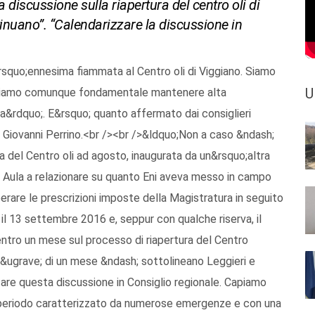
a discussione sulla riapertura del centro oli di
nuano”. “Calendarizzare la discussione in
l&rsquo;ennesima fiammata al Centro oli di Viggiano. Siamo
U
iteniamo comunque fondamentale mantenere alta
ra&rdquo;. E&rsquo; quanto affermato dai consiglieri
 e Giovanni Perrino.<br /><br />&ldquo;Non a caso &ndash;
ra del Centro oli ad agosto, inaugurata da un&rsquo;altra
n Aula a relazionare su quanto Eni aveva messo in campo
uperare le prescrizioni imposte della Magistratura in seguito
 il 13 settembre 2016 e, seppur con qualche riserva, il
entro un mese sul processo di riapertura del Centro
i&ugrave; di un mese &ndash; sottolineano Leggieri e
zare questa discussione in Consiglio regionale. Capiamo
 periodo caratterizzato da numerose emergenze e con una