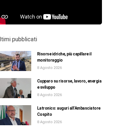
ltimi pubblicati
Risorse idriche, più capillare il
monitoraggio
8 Agosto 2026
Cupparo su risorse, lavoro, energia
e sviluppo
8 Agosto 2026
Latronico: auguri all’Ambasciatore
Cospito
8 Agosto 2026