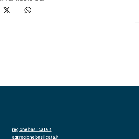
regione.basilicata.it
agr.regione.basilicata.it