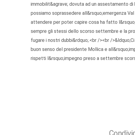
immobilit&agrave; dovuta ad un assestamento di bi
possiamo soprassedere all&rsquo;emergenza Val 
attendere per poter capire cosa ha fatto l&rsquo;E
sempre gli stessi dello scorso settembre e la pro
fugare i nostri dubbi&rdquo;.<br /><br />&ldquo;C
buon senso del presidente Mollica e all&rsquo;imp
rispetti l&rsquo;impegno preso a settembre scor
Condivid