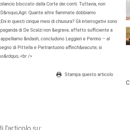
lancio bloccato dalla Corte dei conti. Tuttavia, non
D&rsquo;Agri. Quante altre fiammate dobbiamo
ni in questi cinque mesi di chiusura? Gli interrogativi sono
paganda di De Scalzi non &egrave; affatto sufficiente a
i appelliamo &ndash; concludono Leggieri e Perrino – al
egno di Pittella e Pietrantuono affinch&eacute; si
so&rdquo;.<br />
Stampa questo articolo
C
i l'articolo su: