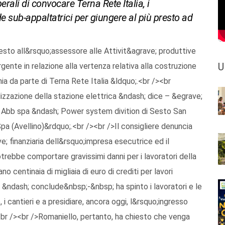
erali di convocare Terna Rete Italia, i
de sub-appaltatrici per giungere al più presto ad
iesto all&rsquo;assessore alle Attivit&agrave; produttive
U
gente in relazione alla vertenza relativa alla costruzione
ia da parte di Terna Rete Italia &ldquo;.<br /><br
lizzazione della stazione elettrica &ndash; dice – &egrave;
ce Abb spa &ndash; Power system divition di Sesto San
pa (Avellino)&rdquo;.<br /><br />Il consigliere denuncia
e; finanziaria dell&rsquo;impresa esecutrice ed il
trebbe comportare gravissimi danni per i lavoratori della
 centinaia di migliaia di euro di crediti per lavori
i &ndash; conclude&nbsp;-&nbsp; ha spinto i lavoratori e le
i cantieri e a presidiare, ancora oggi, l&rsquo;ingresso
<br /><br />Romaniello, pertanto, ha chiesto che venga