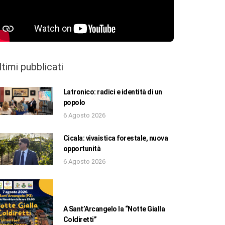
ltimi pubblicati
Latronico: radici e identità di un
popolo
6 Agosto 2026
Cicala: vivaistica forestale, nuova
opportunità
6 Agosto 2026
A Sant’Arcangelo la “Notte Gialla
Coldiretti”