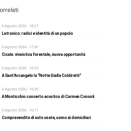
orrelati
6 Agosto 2026 - 18:27
Latronico: radici e identità di un popolo
6 Agosto 2026 - 17:43
Cicala: vivaistica forestale, nuova opportunità
6 Agosto 2026 - 16:25
A Sant’Arcangelo la “Notte Gialla Coldiretti”
6 Agosto 2026 - 16:20
A Monticchio concerto acustico di Carmen Consoli
6 Agosto 2026 - 16:11
Compravendita di auto usate, uomo ai domiciliari