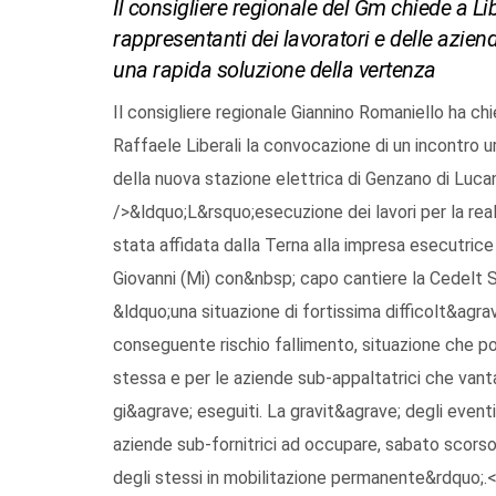
Il consigliere regionale del Gm chiede a Lib
rappresentanti dei lavoratori e delle azien
una rapida soluzione della vertenza
Il consigliere regionale Giannino Romaniello ha ch
Raffaele Liberali la convocazione di un incontro ur
della nuova stazione elettrica di Genzano di Lucan
/>&ldquo;L&rsquo;esecuzione dei lavori per la rea
stata affidata dalla Terna alla impresa esecutri
Giovanni (Mi) con&nbsp; capo cantiere la Cedelt S
&ldquo;una situazione di fortissima difficolt&agrav
conseguente rischio fallimento, situazione che po
stessa e per le aziende sub-appaltatrici che vantano
gi&agrave; eseguiti. La gravit&agrave; degli event
aziende sub-fornitrici ad occupare, sabato scorso, 
degli stessi in mobilitazione permanente&rdquo;.