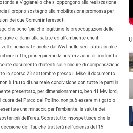
Rotonda e Viggianello che si oppongono alla realizzazione
ncia il proprio sostegno alla mobilitazione promossa per
oni dei due Comuni interessati.
ega che sono “più che legittime le preoccupazioni delle
elative ai danni alla salute ed all’ambiente che il
U
volte richiamate anche dal Wwf nelle sedi istituzionali e
cambiare rotta, proseguiremo la nostra azione di contrasto
 recente documento d’intenti sulle misure di compensazione
ritto lo scorso 23 settembre presso il Mise: il documento
non è frutto di una reale condivisione con tutte le parti in
lmente presentato, per dimensionamento, ben 41 Mw lordi,
el cuore del Parco del Pollino, non può essere mitigato o
esentare una minaccia per l’ambiente, la salute dei
ostenibili dell’area. Soprattutto insospettisce che la
decisione del Tar, che tratterà nell’udienza del 15