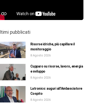
ltimi pubblicati
Risorse idriche, più capillare il
monitoraggio
8 Agosto 2026
Cupparo su risorse, lavoro, energia
e sviluppo
8 Agosto 2026
Latronico: auguri all’Ambasciatore
Cospito
8 Agosto 2026