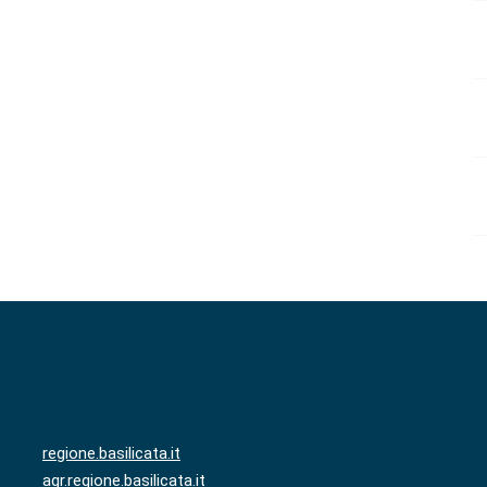
regione.basilicata.it
agr.regione.basilicata.it