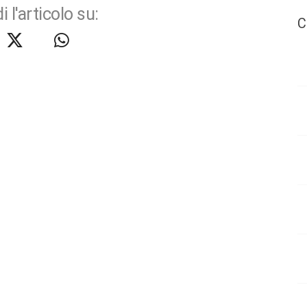
i l'articolo su:
C