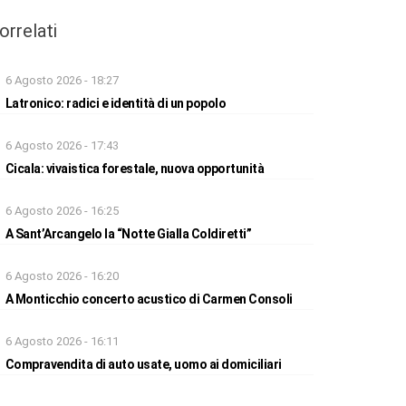
orrelati
6 Agosto 2026 - 18:27
Latronico: radici e identità di un popolo
6 Agosto 2026 - 17:43
Cicala: vivaistica forestale, nuova opportunità
6 Agosto 2026 - 16:25
A Sant’Arcangelo la “Notte Gialla Coldiretti”
6 Agosto 2026 - 16:20
A Monticchio concerto acustico di Carmen Consoli
6 Agosto 2026 - 16:11
Compravendita di auto usate, uomo ai domiciliari