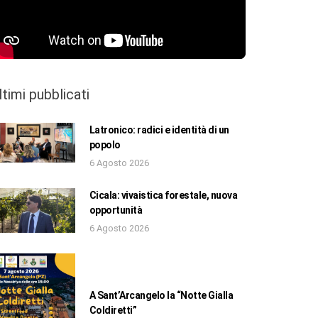
ltimi pubblicati
Latronico: radici e identità di un
popolo
6 Agosto 2026
Cicala: vivaistica forestale, nuova
opportunità
6 Agosto 2026
A Sant’Arcangelo la “Notte Gialla
Coldiretti”