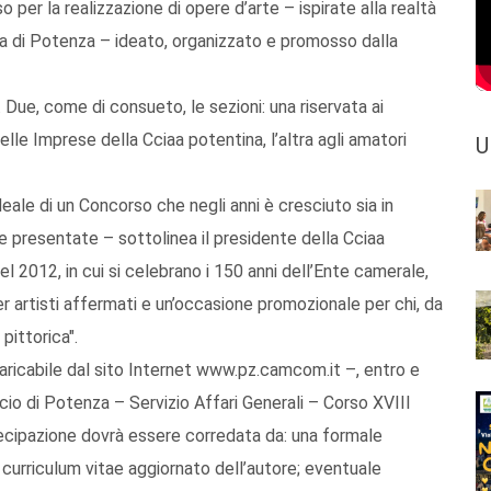
 per la realizzazione di opere d’arte – ispirate alla realtà
ia di Potenza – ideato, organizzato e promosso dalla
. Due, come di consueto, le sezioni: una riservata ai
elle Imprese della Cciaa potentina, l’altra agli amatori
U
deale di un Concorso che negli anni è cresciuto sia in
re presentate – sottolinea il presidente della Cciaa
l 2012, in cui si celebrano i 150 anni dell’Ente camerale,
per artisti affermati e un’occasione promozionale per chi, da
pittorica".
caricabile dal sito Internet www.pz.camcom.it –, entro e
cio di Potenza – Servizio Affari Generali – Corso XVIII
cipazione dovrà essere corredata da: una formale
 curriculum vitae aggiornato dell’autore; eventuale