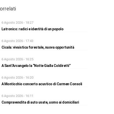
orrelati
6 Agosto 2026 - 18:27
Latronico: radici e identità di un popolo
6 Agosto 2026 - 17:43
Cicala: vivaistica forestale, nuova opportunità
6 Agosto 2026 - 16:25
A Sant’Arcangelo la “Notte Gialla Coldiretti”
6 Agosto 2026 - 16:20
A Monticchio concerto acustico di Carmen Consoli
6 Agosto 2026 - 16:11
Compravendita di auto usate, uomo ai domiciliari