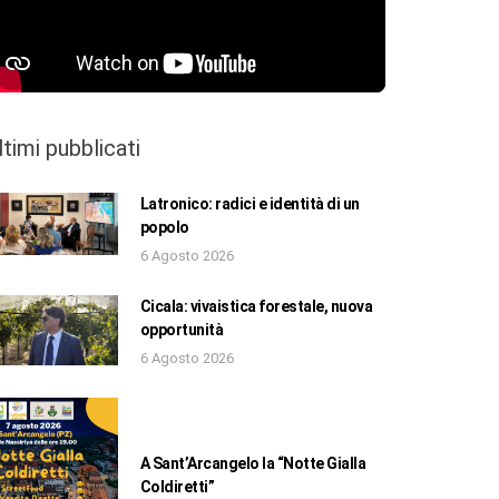
ltimi pubblicati
Latronico: radici e identità di un
popolo
6 Agosto 2026
Cicala: vivaistica forestale, nuova
opportunità
6 Agosto 2026
A Sant’Arcangelo la “Notte Gialla
Coldiretti”