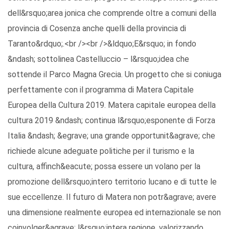
dell&rsquo;area jonica che comprende oltre a comuni della
provincia di Cosenza anche quelli della provincia di
Taranto&rdquo;.<br /><br />&ldquo;E&rsquo; in fondo
&ndash; sottolinea Castelluccio – l&rsquo;idea che
sottende il Parco Magna Grecia. Un progetto che si coniuga
perfettamente con il programma di Matera Capitale
Europea della Cultura 2019. Matera capitale europea della
cultura 2019 &ndash; continua l&rsquo;esponente di Forza
Italia &ndash; &egrave; una grande opportunit&agrave; che
richiede alcune adeguate politiche per il turismo e la
cultura, affinch&eacute; possa essere un volano per la
promozione dell&rsquo;intero territorio lucano e di tutte le
sue eccellenze. Il futuro di Matera non potr&agrave; avere
una dimensione realmente europea ed internazionale se non
coinvolger&agrave; l&rsquo;intera regione, valorizzando