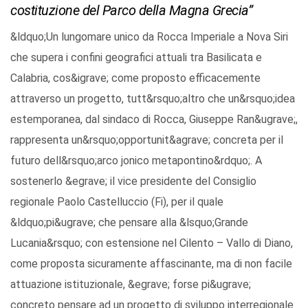
costituzione del Parco della Magna Grecia”
&ldquo;Un lungomare unico da Rocca Imperiale a Nova Siri
che supera i confini geografici attuali tra Basilicata e
Calabria, cos&igrave; come proposto efficacemente
attraverso un progetto, tutt&rsquo;altro che un&rsquo;idea
estemporanea, dal sindaco di Rocca, Giuseppe Ran&ugrave;,
rappresenta un&rsquo;opportunit&agrave; concreta per il
futuro dell&rsquo;arco jonico metapontino&rdquo;. A
sostenerlo &egrave; il vice presidente del Consiglio
regionale Paolo Castelluccio (Fi), per il quale
&ldquo;pi&ugrave; che pensare alla &lsquo;Grande
Lucania&rsquo; con estensione nel Cilento – Vallo di Diano,
come proposta sicuramente affascinante, ma di non facile
attuazione istituzionale, &egrave; forse pi&ugrave;
concreto pensare ad un progetto di sviluppo interregionale