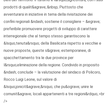
prodotti di qualit&agrave;.&nbsp; Piuttosto che
avventurarsi in iniziative in tema della rivisitazione dei
confini regionali &ndash; sostiene il consigliere – &egrave;
preferibile promuovere progetti di sviluppo di carattere
interregionale che al tempo stesso garantiscono la
&lsquo;tenuta&rsquo; della Basilicata rispetto a vecchie e
nuove proposte, queste s&igrave; estemporanee, di
spacchettamento tra le due province per
l&rsquo;eliminazione della regione. Condivido in proposito
&ndash; conclude – la valutazione del sindaco di Policoro,
Rocco Luigi Leone, sul valore di
&lsquo;jonicit&agrave;&rsquo; che pu&ograve; unire le
comunit&agrave; locali appartenenti a tre regioni&rdquo;.<br
/>