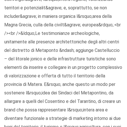
territori e potenzialit&agrave; e, soprattutto, se non
includer&agrave; in maniera organica l&rsquo;area della
Magna Grecia, culla della civilt&agrave; europea&rdquo;.<br
/><br />&ldquo;Le testimonianze archeologiche,
unitamente alle presenze architettoniche degli altri centri
del distretto di Metaponto &ndash; aggiunge Castelluccio
– del litorale jonico e delle infrastrutture turistiche sono
elementi da inserire e collegare in un progetto complessivo
di valorizzazione e offerta di tutto il territorio della
provincia di Matera. E&rsquo; anche questo un modo per
sostenere l&rsquo;idea dei Sindaci del Metapontino, da
allargare a quelli del Cosentino e del Tarantino, di creare un
brand che possa rappresentare l&rsquo;intera area e
diventare funzionale a strategie di marketing intorno ai due
beni del territorio: il turismo e l&rsquo;agricoltura, con i suoi