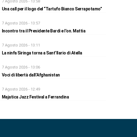
7 Agosto 2026 - 13:58
Una call per il logo del “Tartufo Bianco Serrapotamo”
7 Agosto 2026 - 13:57
Incontro tra il Presidente Bardi e l’on. Mattia
7 Agosto 2026 - 13:11
La ninfa Siringa torna a Sant’Ilario di Atella
7 Agosto 2026 - 13:06
Voci di libertà dall’Afghanistan
7 Agosto 2026 - 12:49
Majatica Jazz Festival a Ferrandina