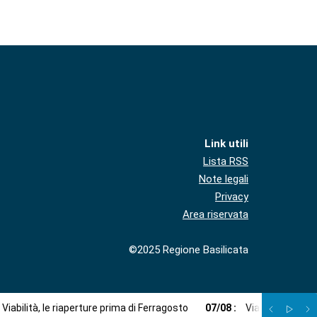
Link utili
Lista RSS
Note legali
Privacy
Area riservata
©2025 Regione Basilicata
Viabilità, le riaperture prima di Ferragosto
07
/
08
:
Via libera a imp