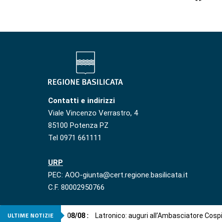
Contatti e indirizzi
Viale Vincenzo Verrastro, 4
85100 Potenza PZ
Tel 0971 661111
URP
PEC: AOO-giunta@cert.regione.basilicata.it
C.F. 80002950766
ULTIME NOTIZIE
08
/
08
:
Latronico: auguri all’Ambasciatore Cosp