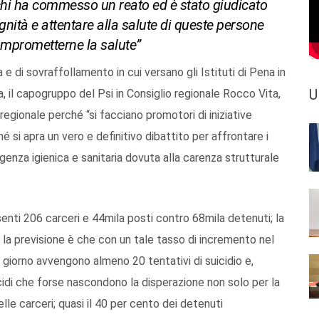
a chi ha commesso un reato ed è stato giudicato
gnità e attentare alla salute di queste persone
omprometterne la salute”
 e di sovraffollamento in cui versano gli Istituti di Pena in
U
a, il capogruppo del Psi in Consiglio regionale Rocco Vita,
regionale perché “si facciano promotori di iniziative
é si apra un vero e definitivo dibattito per affrontare i
ergenza igienica e sanitaria dovuta alla carenza strutturale
enti 206 carceri e 44mila posti contro 68mila detenuti; la
, la previsione è che con un tale tasso di incremento nel
i giorno avvengono almeno 20 tentativi di suicidio e,
suicidi che forse nascondono la disperazione non solo per la
elle carceri; quasi il 40 per cento dei detenuti