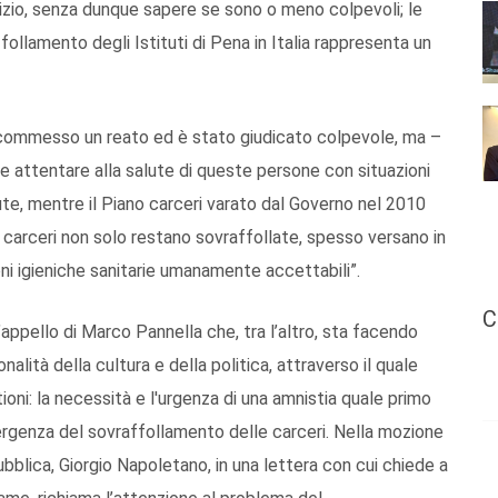
iudizio, senza dunque sapere se sono o meno colpevoli; le
affollamento degli Istituti di Pena in Italia rappresenta un
ha commesso un reato ed è stato giudicato colpevole, ma –
 e attentare alla salute di queste persone con situazioni
e, mentre il Piano carceri varato dal Governo nel 2010
le carceri non solo restano sovraffollate, spesso versano in
ioni igieniche sanitarie umanamente accettabili”.
C
l’appello di Marco Pannella che, tra l’altro, sta facendo
alità della cultura e della politica, attraverso il quale
tioni: la necessità e l'urgenza di una amnistia quale primo
emergenza del sovraffollamento delle carceri. Nella mozione
ubblica, Giorgio Napoletano, in una lettera con cui chiede a