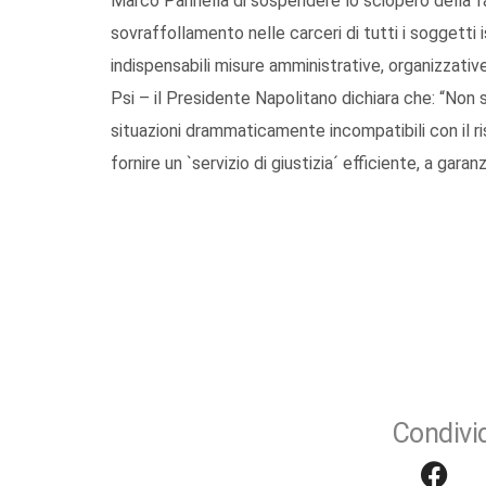
Marco Pannella di sospendere lo sciopero della f
sovraffollamento nelle carceri di tutti i soggetti i
indispensabili misure amministrative, organizzative
Psi – il Presidente Napolitano dichiara che: “Non 
situazioni drammaticamente incompatibili con il ri
fornire un `servizio di giustizia´ efficiente, a garanz
Condivid