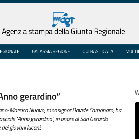
Agenzia stampa della Giunta Regionale
REGIONALE
GALASSIA REGIONE
QUI BASILICATA
MULTI
”Anno gerardino”
W
cano-Marsico Nuovo, monsignor Davide Carbonaro, ha
peciale "Anno gerardino", in onore di San Gerardo
dei giovani lucani.