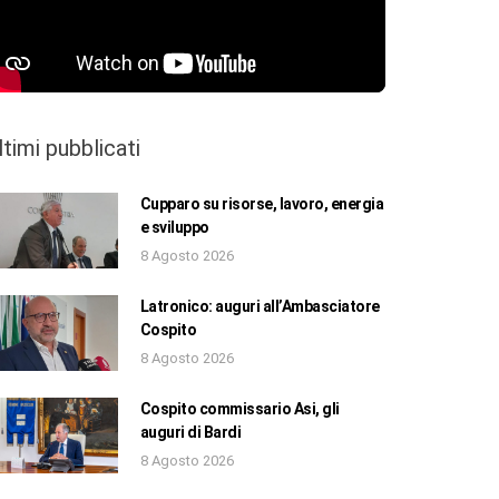
ltimi pubblicati
Cupparo su risorse, lavoro, energia
e sviluppo
8 Agosto 2026
Latronico: auguri all’Ambasciatore
Cospito
8 Agosto 2026
Cospito commissario Asi, gli
auguri di Bardi
8 Agosto 2026