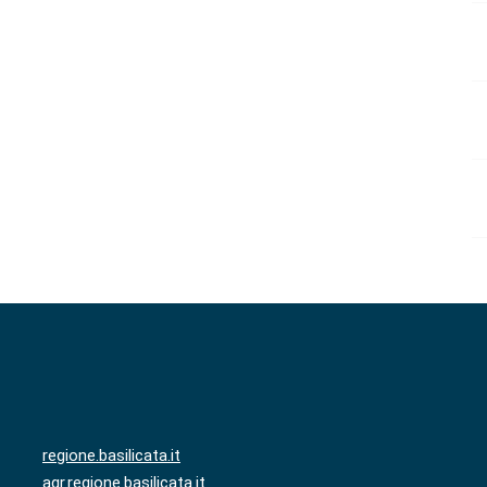
regione.basilicata.it
agr.regione.basilicata.it