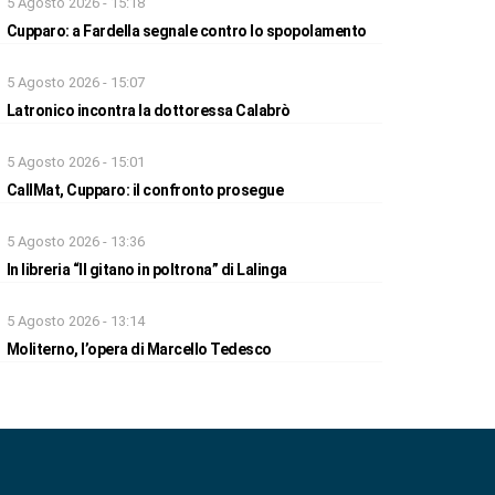
5 Agosto 2026 - 15:18
Cupparo: a Fardella segnale contro lo spopolamento
5 Agosto 2026 - 15:07
Latronico incontra la dottoressa Calabrò
5 Agosto 2026 - 15:01
CallMat, Cupparo: il confronto prosegue
5 Agosto 2026 - 13:36
In libreria “Il gitano in poltrona” di Lalinga
5 Agosto 2026 - 13:14
Moliterno, l’opera di Marcello Tedesco