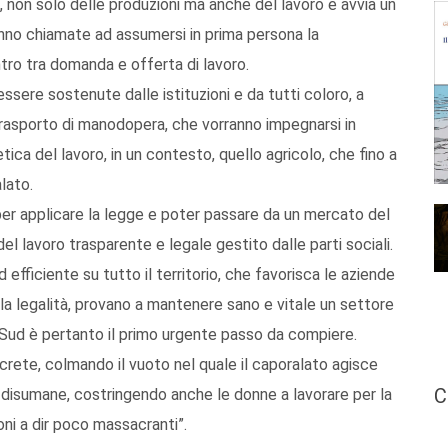
tà, non solo delle produzioni ma anche del lavoro e avvia un
ranno chiamate ad assumersi in prima persona la
ntro tra domanda e offerta di lavoro.
sere sostenute dalle istituzioni e da tutti coloro, a
 trasporto di manodopera, che vorranno impegnarsi in
ica del lavoro, in un contesto, quello agricolo, che fino a
lato.
er applicare la legge e poter passare da un mercato del
del lavoro trasparente e legale gestito dalle parti sociali.
 efficiente su tutto il territorio, che favorisca le aziende
ella legalità, provano a mantenere sano e vitale un settore
 Sud è pertanto il primo urgente passo da compiere.
ncrete, colmando il vuoto nel quale il caporalato agisce
C
o disumane, costringendo anche le donne a lavorare per la
ioni a dir poco massacranti”.