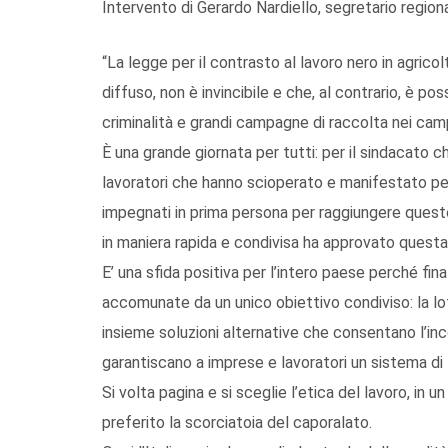
Intervento di Gerardo Nardiello, segretario regio
“La legge per il contrasto al lavoro nero in agrico
diffuso, non è invincibile e che, al contrario, è po
criminalità e grandi campagne di raccolta nei camp
È una grande giornata per tutti: per il sindacato c
lavoratori che hanno scioperato e manifestato per 
impegnati in prima persona per raggiungere questo 
in maniera rapida e condivisa ha approvato quest
E’ una sfida positiva per l’intero paese perché fina
accomunate da un unico obiettivo condiviso: la lott
insieme soluzioni alternative che consentano l’in
garantiscano a imprese e lavoratori un sistema di t
Si volta pagina e si sceglie l’etica del lavoro, in 
preferito la scorciatoia del caporalato.