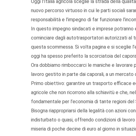
Oggi l’Italia agricola sceglie la strada della quali
nuovo percorso virtuoso in cui le parti sociali sa
responsabilità e l’impegno di far funzionare l’inco
In questo impegno sindacati e imprese potranno es
cominciare dagli autotrasportatori autorizzati al
questa scommessa. Si volta pagina e si sceglie l’et
oggi ha spesso preferito la scorciatoia del capora
Ora dobbiamo rimboccarci le maniche e lavorare p
lavoro gestito in parte dai caporali, a un mercato 
Primo obiettivo: garantire un trasporto efficace ed
agricole che non ricorrono alla schiavitù e che, n
fondamentale per l’economia di tante regioni del
Bisogna riappropriarsi della legalità con azioni co
indisturbato o quasi, offrendo condizioni di lavor
miseria di poche decine di euro al giorno in situaz