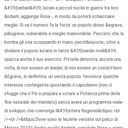
&#39;barbari&#39; lucani a piccoli nuclei in guerra tra loro
&ndash; aggiunge Rosa -, in modo da poterli schiacciare
meglio. Si sa il numero fa la forza: un popolo diviso &egrave;
pi&ugrave; vulnerabile e meglio manovrabile. Peccato che la
bomba gli stia scoppiando in mano, perch&eacute;, oltre a
dividere il popolo lucano in tante &#39;bande rivali&#39;
spacca anche il suo esercito. Pittella dimostra, ancora una
volta, di non essere un leader, di non essere un condottiero.
&Egrave;, in definitiva, un senza popolo: favorisce qualche
interesse contingente spostando il capodanno (non ci
sfugge che il Pd si prepara a votare a Potenza prima della
fine naturale del mandato) senza avere un programma reale
di sviluppo che coinvolga l&#39;intera Regione&rdquo;.<br
/><br />&ldquo;Dove sono le lacrime versate sul palco di
Matera 2019? Anche quelle &ndash; conclude Rosa – erano