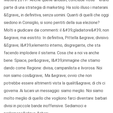
parte di una strategia di marketing. Ha solo illuso i materani.
&Egrave;, in definitiva, senza uomini. Quanti di quelli che oggi
siedono in Consiglio, si sono pentiti della sua elezione?
Molti a giudicare dai commenti: il &#39;gladiatore&#39; non
&egrave; mai esistito. In definitiva, Pittella &egrave; divisivo.
&Egrave; l&#39;elemento interno, disgregante, che sta
facendo implodere il sistema. Cosa che a noi va anche
bene. Spiace, per&ograve;, l&#39;immagine che stiamo
dando come Regione: divisa, campanilista e livorosa. Noi
non siamo cos&igrave;. Ma &egrave; ovvio che non
potrebbe essere altrimenti vista la qualit&agrave; di chi ci
governa. Ai lucani un messaggio: siamo meglio. Noi siamo
molto meglio di quello che vogliono farci diventare: barbari
divisi in piccole bande inoffensive. Sediamoci e