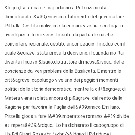
&ldquo;La storia del capodanno a Potenza si sta
dimostrando l&#39;ennesimo fallimento del governatore
Pittella. Gestita malissimo la comunicazione, con fuga in
avanti per attribuirsene il merito da parte di qualche
consigliere regionale, gestito ancor peggio il modus con il
quale &egrave; stata presa la decisione, il capodanno Rai
diventa il nuovo &lsquo;distrattore di massa&rsquo; delle
coscienze dai veri problemi della Basilicata. E mentre la
citt&agrave; capoluogo vive uno dei peggiori momenti
politici della storia democratica, mentre la citt&agrave; di
Matera viene isolata ancora di pi&ugrave; dal resto della
Regione per favorire la Puglia dell&#39;amico Emiliano,
Pittella gioca a fare l&#39;imperatore romano: &#39;divide
et impera&#39;&rdquo;. Lo ha dichiarato il capogruppo di
Lb-Fdi Gianni Rosa.<br /><br />&ldquo;Il Pd riduce i