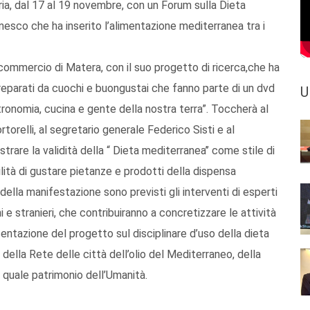
ria, dal 17 al 19 novembre, con un Forum sulla Dieta
esco che ha inserito l’alimentazione mediterranea tra i
commercio di Matera, con il suo progetto di ricerca,che ha
, preparati da cuochi e buongustai che fanno parte di un dvd
U
tronomia, cucina e gente della nostra terra”. Toccherà al
relli, al segretario generale Federico Sisti e al
rare la validità della “ Dieta mediterranea’’ come stile di
ilità di gustare pietanze e prodotti della dispensa
ella manifestazione sono previsti gli interventi di esperti
e stranieri, che contribuiranno a concretizzare le attività
entazione del progetto sul disciplinare d’uso della dieta
della Rete delle città dell’olio del Mediterraneo, della
 quale patrimonio dell’Umanità.