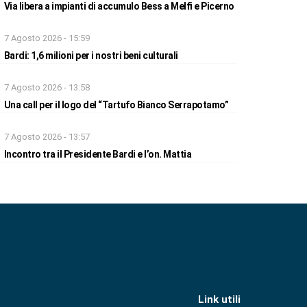
Via libera a impianti di accumulo Bess a Melfi e Picerno
7 Agosto 2026 - 15:59
Bardi: 1,6 milioni per i nostri beni culturali
7 Agosto 2026 - 13:58
Una call per il logo del “Tartufo Bianco Serrapotamo”
7 Agosto 2026 - 13:57
Incontro tra il Presidente Bardi e l’on. Mattia
Link utili