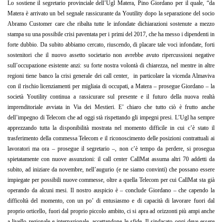
Lo sostiene il segretario provinciale dell’Ugl Matera, Pino Giordano per il quale, “da
Matera è arrivato un bel segnale rassicurante da Youtility dopo la separazione del socio
Abramo Customer care che ribalta tutte le infondate dichiarazioni sostenute a mezzo
stampa su una possibile crisi paventata per i primi del 2017, che ha messo i dipendenti in
forte dubbio. Da subito abbiamo cercato, riuscendo, di placare tale voci infondate, forti
sostenitori che il nuovo assetto societario non avrebbe avuto ripercussioni negative
sull’occupazione esistente anzi: su forte nostra volontà di chiarezza, nel mentre in altre
regioni tiene banco la crisi generale dei call center, in particolare la vicenda Almaviva
con il rischio licenziamenti per migliaia di occupati, a Matera – prosegue Giordano – la
società Youtility continua a rassicurare sul presente e il futuro della nuova realtà
imprenditoriale avviata in Via dei Mestieri. E’ chiaro che tutto ciò è frutto anche
dell’impegno di Telecom che ad oggi stà rispettando gli impegni presi. L’Ugl ha sempre
apprezzando tutta la disponibilità mostrata nel momento difficile in cui c’è stato il
trasferimento della commessa Telecom e il riconoscimento delle posizioni contrattuali ai
lavoratori ma ora – prosegue il segretario –, non c’è tempo da perdere, si prosegua
spietatamente con nuove assunzioni: il call center CallMat assuma altri 70 addetti da
subito, ad iniziare da novembre, nell’augurio (e ne siamo convinti) che possano essere
impiegate per possibili nuove commesse, oltre a quella Telecom per cui CallMat sta già
operando da alcuni mesi. Il nostro auspicio è – conclude Giordano – che capendo la
difficoltà del momento, con un po’ di entusiasmo e di capacità di lavorare fuori dal
proprio orticello, fuori dal proprio piccolo ambito, ci si apra ad orizzonti più ampi anche
a livello regionale e internazionale, accettandone le sfide. Il sindacato oggi deve essere