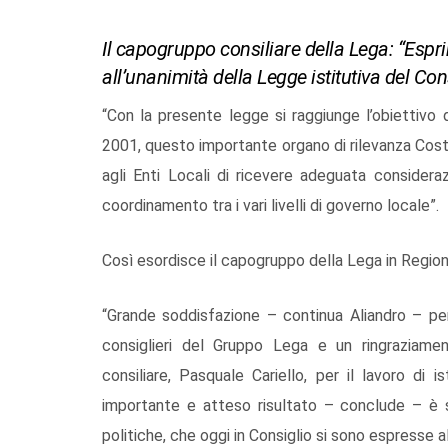
Il capogruppo consiliare della Lega: “Esp
all’unanimità della Legge istitutiva del Co
“Con la presente legge si raggiunge l’obiettivo di
2001, questo importante organo di rilevanza Costitu
agli Enti Locali di ricevere adeguata consider
coordinamento tra i vari livelli di governo locale”.
Così esordisce il capogruppo della Lega in Regione
“Grande soddisfazione – continua Aliandro – per
consiglieri del Gruppo Lega e un ringraziame
consiliare, Pasquale Cariello, per il lavoro di
importante e atteso risultato – conclude – è st
politiche, che oggi in Consiglio si sono espresse al