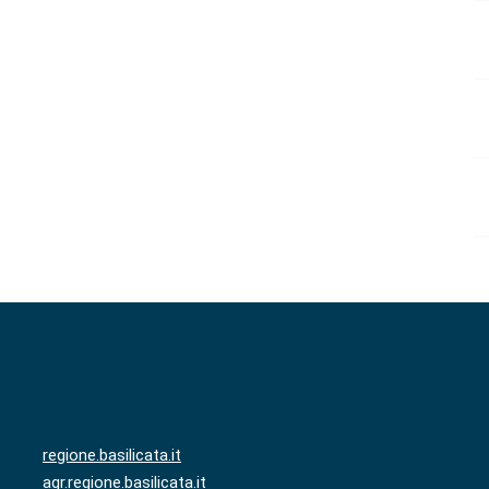
regione.basilicata.it
agr.regione.basilicata.it