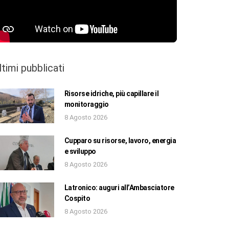
ltimi pubblicati
Risorse idriche, più capillare il
monitoraggio
8 Agosto 2026
Cupparo su risorse, lavoro, energia
e sviluppo
8 Agosto 2026
Latronico: auguri all’Ambasciatore
Cospito
8 Agosto 2026