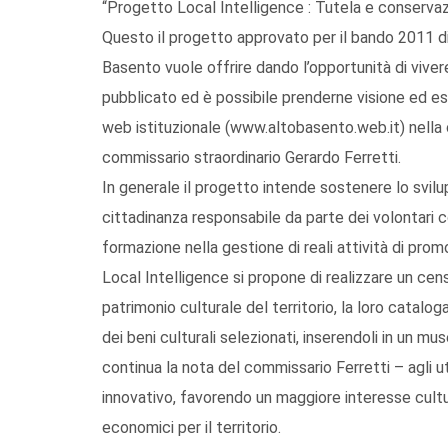
“Progetto Local Intelligence : Tutela e conservazi
Questo il progetto approvato per il bando 2011 di
Basento vuole offrire dando l’opportunità di vivere
pubblicato ed è possibile prenderne visione ed est
web istituzionale (www.altobasento.web.it) nella 
commissario straordinario Gerardo Ferretti.
In generale il progetto intende sostenere lo svil
cittadinanza responsabile da parte dei volontari c
formazione nella gestione di reali attività di promo
Local Intelligence si propone di realizzare un censi
patrimonio culturale del territorio, la loro catalog
dei beni culturali selezionati, inserendoli in un mu
continua la nota del commissario Ferretti – agli ut
innovativo, favorendo un maggiore interesse cultur
economici per il territorio.