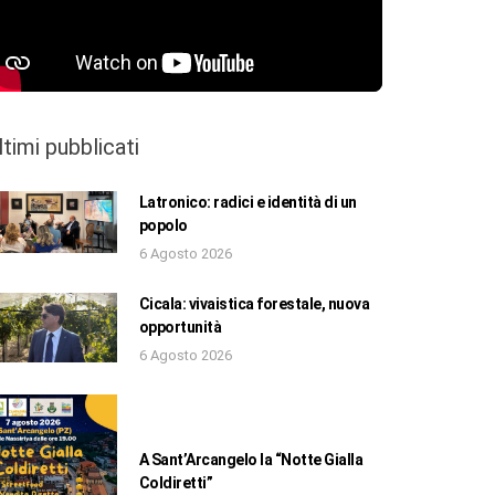
ltimi pubblicati
Latronico: radici e identità di un
popolo
6 Agosto 2026
Cicala: vivaistica forestale, nuova
opportunità
6 Agosto 2026
A Sant’Arcangelo la “Notte Gialla
Coldiretti”