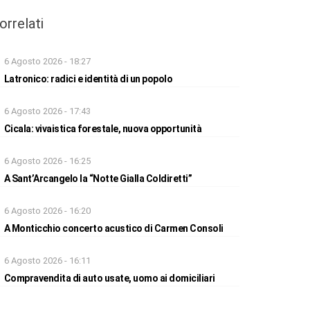
orrelati
6 Agosto 2026 - 18:27
Latronico: radici e identità di un popolo
6 Agosto 2026 - 17:43
Cicala: vivaistica forestale, nuova opportunità
6 Agosto 2026 - 16:25
A Sant’Arcangelo la “Notte Gialla Coldiretti”
6 Agosto 2026 - 16:20
A Monticchio concerto acustico di Carmen Consoli
6 Agosto 2026 - 16:11
Compravendita di auto usate, uomo ai domiciliari