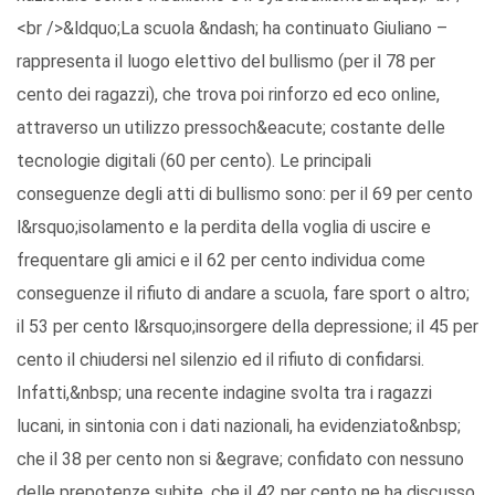
<br />&ldquo;La scuola &ndash; ha continuato Giuliano –
rappresenta il luogo elettivo del bullismo (per il 78 per
cento dei ragazzi), che trova poi rinforzo ed eco online,
attraverso un utilizzo pressoch&eacute; costante delle
tecnologie digitali (60 per cento). Le principali
conseguenze degli atti di bullismo sono: per il 69 per cento
l&rsquo;isolamento e la perdita della voglia di uscire e
frequentare gli amici e il 62 per cento individua come
conseguenze il rifiuto di andare a scuola, fare sport o altro;
il 53 per cento l&rsquo;insorgere della depressione; il 45 per
cento il chiudersi nel silenzio ed il rifiuto di confidarsi.
Infatti,&nbsp; una recente indagine svolta tra i ragazzi
lucani, in sintonia con i dati nazionali, ha evidenziato&nbsp;
che il 38 per cento non si &egrave; confidato con nessuno
delle prepotenze subite, che il 42 per cento ne ha discusso