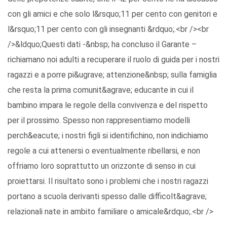
con gli amici e che solo l&rsquo;11 per cento con genitori e
l&rsquo;11 per cento con gli insegnanti &rdquo;.<br /><br
/>&ldquo;Questi dati -&nbsp; ha concluso il Garante –
richiamano noi adulti a recuperare il ruolo di guida per i nostri
ragazzi e a porre pi&ugrave; attenzione&nbsp; sulla famiglia
che resta la prima comunit&agrave; educante in cui il
bambino impara le regole della convivenza e del rispetto
per il prossimo. Spesso non rappresentiamo modelli
perch&eacute; i nostri figli si identifichino, non indichiamo
regole a cui attenersi o eventualmente ribellarsi, e non
offriamo loro soprattutto un orizzonte di senso in cui
proiettarsi. Il risultato sono i problemi che i nostri ragazzi
portano a scuola derivanti spesso dalle difficolt&agrave;
relazionali nate in ambito familiare o amicale&rdquo;.<br />