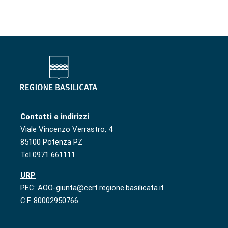
Contatti e indirizzi
Viale Vincenzo Verrastro, 4
85100 Potenza PZ
Tel 0971 661111
URP
PEC: AOO-giunta@cert.regione.basilicata.it
C.F. 80002950766