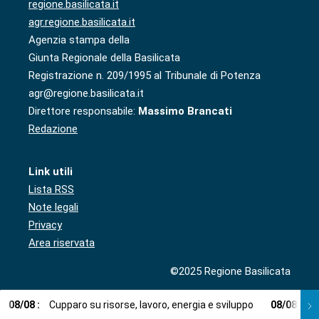
regione.basilicata.it
agr.regione.basilicata.it
Agenzia stampa della
Giunta Regionale della Basilicata
Registrazione n. 209/1995 al Tribunale di Potenza
agr@regione.basilicata.it
Direttore responsabile:
Massimo Brancati
Redazione
Link utili
Lista RSS
Note legali
Privacy
Area riservata
©2025 Regione Basilicata
08
/
08
:
Cupparo su risorse, lavoro, energia e sviluppo
08
/
08
:
L