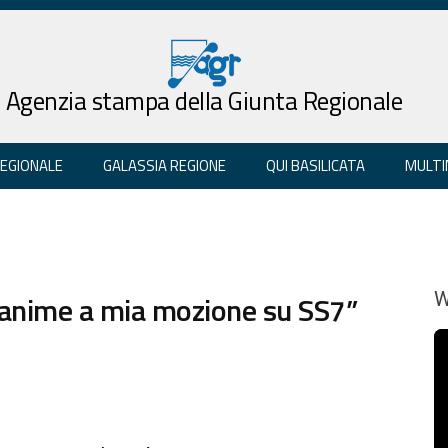
Agenzia stampa della Giunta Regionale
REGIONALE
GALASSIA REGIONE
QUI BASILICATA
MULTI
unanime a mia mozione su SS7”
W