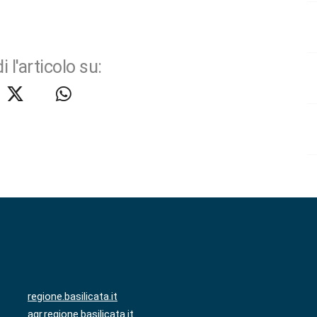
i l'articolo su:
regione.basilicata.it
agr.regione.basilicata.it