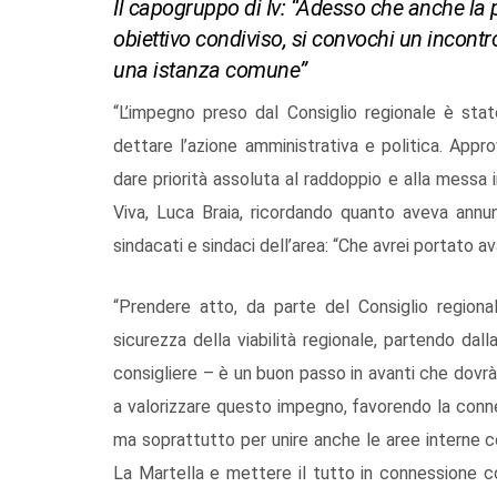
Il capogruppo di Iv: “Adesso che anche la p
obiettivo condiviso, si convochi un incontro
una istanza comune”
“L’impegno preso dal Consiglio regionale è st
dettare l’azione amministrativa e politica. App
dare priorità assoluta al raddoppio e alla messa 
Viva, Luca Braia, ricordando quanto aveva annun
sindacati e sindaci dell’area: “Che avrei portato av
“Prendere atto, da parte del Consiglio regiona
sicurezza della viabilità regionale, partendo dal
consigliere – è un buon passo in avanti che dovrà 
a valorizzare questo impegno, favorendo la connes
ma soprattutto per unire anche le aree interne co
La Martella e mettere il tutto in connessione c