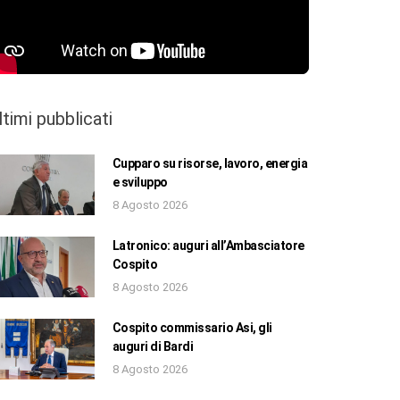
ltimi pubblicati
Cupparo su risorse, lavoro, energia
e sviluppo
8 Agosto 2026
Latronico: auguri all’Ambasciatore
Cospito
8 Agosto 2026
Cospito commissario Asi, gli
auguri di Bardi
8 Agosto 2026