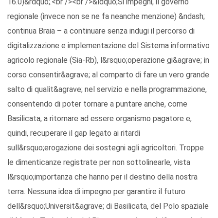
16.0)&rdquo;.<br /><br />&ldquo;Si impegni, il governo
regionale (invece non se ne fa neanche menzione) &ndash;
continua Braia – a continuare senza indugi il percorso di
digitalizzazione e implementazione del Sistema informativo
agricolo regionale (Sia-Rb), l&rsquo;operazione gi&agrave; in
corso consentir&agrave; al comparto di fare un vero grande
salto di qualit&agrave; nel servizio e nella programmazione,
consentendo di poter tornare a puntare anche, come
Basilicata, a ritornare ad essere organismo pagatore e,
quindi, recuperare il gap legato ai ritardi
sull&rsquo;erogazione dei sostegni agli agricoltori. Troppe
le dimenticanze registrate per non sottolinearle, vista
l&rsquo;importanza che hanno per il destino della nostra
terra. Nessuna idea di impegno per garantire il futuro
dell&rsquo;Universit&agrave; di Basilicata, del Polo spaziale