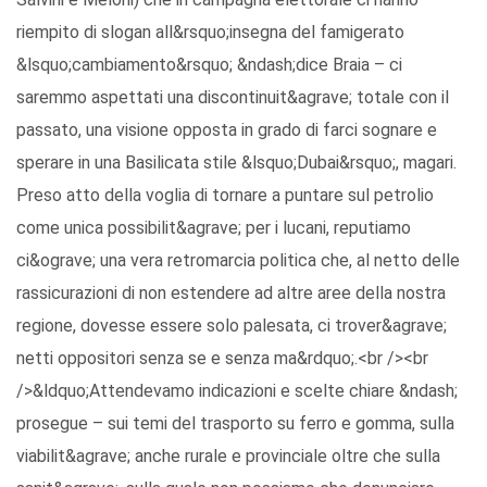
riempito di slogan all&rsquo;insegna del famigerato
&lsquo;cambiamento&rsquo; &ndash;dice Braia – ci
saremmo aspettati una discontinuit&agrave; totale con il
passato, una visione opposta in grado di farci sognare e
sperare in una Basilicata stile &lsquo;Dubai&rsquo;, magari.
Preso atto della voglia di tornare a puntare sul petrolio
come unica possibilit&agrave; per i lucani, reputiamo
ci&ograve; una vera retromarcia politica che, al netto delle
rassicurazioni di non estendere ad altre aree della nostra
regione, dovesse essere solo palesata, ci trover&agrave;
netti oppositori senza se e senza ma&rdquo;.<br /><br
/>&ldquo;Attendevamo indicazioni e scelte chiare &ndash;
prosegue – sui temi del trasporto su ferro e gomma, sulla
viabilit&agrave; anche rurale e provinciale oltre che sulla