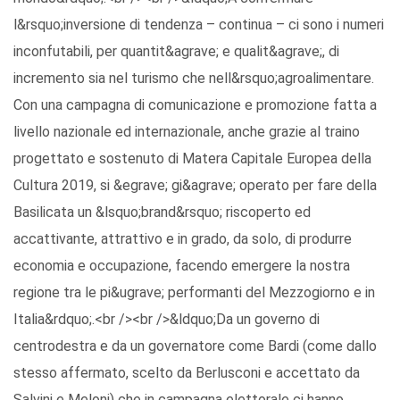
l&rsquo;inversione di tendenza – continua – ci sono i numeri
inconfutabili, per quantit&agrave; e qualit&agrave;, di
incremento sia nel turismo che nell&rsquo;agroalimentare.
Con una campagna di comunicazione e promozione fatta a
livello nazionale ed internazionale, anche grazie al traino
progettato e sostenuto di Matera Capitale Europea della
Cultura 2019, si &egrave; gi&agrave; operato per fare della
Basilicata un &lsquo;brand&rsquo; riscoperto ed
accattivante, attrattivo e in grado, da solo, di produrre
economia e occupazione, facendo emergere la nostra
regione tra le pi&ugrave; performanti del Mezzogiorno e in
Italia&rdquo;.<br /><br />&ldquo;Da un governo di
centrodestra e da un governatore come Bardi (come dallo
stesso affermato, scelto da Berlusconi e accettato da
Salvini e Meloni) che in campagna elettorale ci hanno