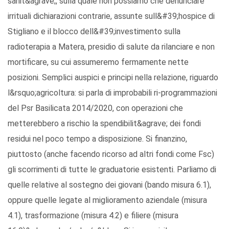
sanit&agrave;, sulla quale non possiamo che denunciare
irrituali dichiarazioni contrarie, assunte sull&#39;hospice di
Stigliano e il blocco dell&#39;investimento sulla
radioterapia a Matera, presidio di salute da rilanciare e non
mortificare, su cui assumeremo fermamente nette
posizioni. Semplici auspici e principi nella relazione, riguardo
l&rsquo;agricoltura: si parla di improbabili ri-programmazioni
del Psr Basilicata 2014/2020, con operazioni che
metterebbero a rischio la spendibilit&agrave; dei fondi
residui nel poco tempo a disposizione. Si finanzino,
piuttosto (anche facendo ricorso ad altri fondi come Fsc)
gli scorrimenti di tutte le graduatorie esistenti. Parliamo di
quelle relative al sostegno dei giovani (bando misura 6.1),
oppure quelle legate al miglioramento aziendale (misura
4.1), trasformazione (misura 4.2) e filiere (misura