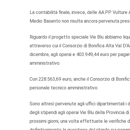
La contabilità finale, invece, delle AA.PP. Vulture
Medio Basento non risulta ancora pervenuta presso 
Riguardo il progetto speciale Vie Blu abbiamo liqu
attraverso cui il Consorzio di Bonifica Alta Val D’A
dicembre, agli operai e 403.949,44 euro per pagar
amministrativo.
Con 228.563,69 euro, anche il Consorzio di Boni
personale tecnico amministrativo.
Sono altresì pervenute agli uffici dipartimentali 
degli stipendi agli operai Vie Blu della Provincia 
prossimi giorni, una volta effettuate le verifiche 
definitivamente la questione del ritardo sui pagam