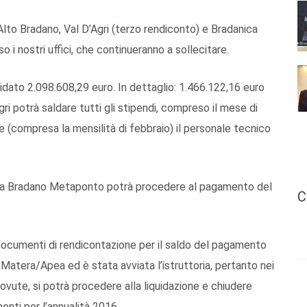
 Alto Bradano, Val D’Agri (terzo rendiconto) e Bradanica
i nostri uffici, che continueranno a sollecitare.
idato 2.098.608,29 euro. In dettaglio: 1.466.122,16 euro
gri potrà saldare tutti gli stipendi, compreso il mese di
e (compresa la mensilità di febbraio) il personale tecnico
fica Bradano Metaponto potrà procedere al pagamento del
C
i documenti di rendicontazione per il saldo del pagamento
di Matera/Apea ed è stata avviata l’istruttoria, pertanto nei
dovute, si potrà procedere alla liquidazione e chiudere
enti per l’annualità 2016.