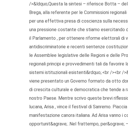
/>&ldquo;Questa la sintesi – riferisce Botta – dell
Brega, alla referente per le Commissioni regionali
per una effettiva presa di coscienza sulla necess
una pressione costante che stiamo esercitando da m
il Parlamento , per ottenere riforme elettorali di 
antidiscriminatorie e recenti sentenze costituzion
le Assemblee legislative delle Regioni e delle Pro
regionali principi e provvedimenti tali da favorire
sistemi istituzionali esistenti&rdquo;.<br /><br />&
viene presentato un Governo formato da otto do
di crescita culturale e democratica che tende a 
nostro Paese. Mentre scrivo queste brevi rifless
lucana, Arisa , vince il festival di Sanremo. Piacci
manifestazione canora italiana. Ad Arisa vanno i c
opportunit&agrave; .Nel frattempo, per&ograve; – 