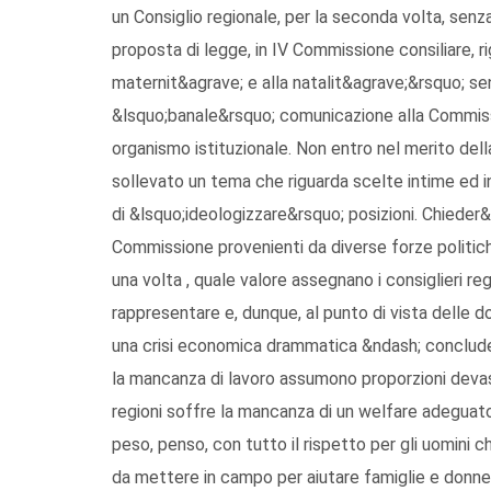
un Consiglio regionale, per la seconda volta, senz
proposta di legge, in IV Commissione consiliare, r
maternit&agrave; e alla natalit&agrave;&rsquo; sen
&lsquo;banale&rsquo; comunicazione alla Commiss
organismo istituzionale. Non entro nel merito de
sollevato un tema che riguarda scelte intime ed in
di &lsquo;ideologizzare&rsquo; posizioni. Chieder
Commissione provenienti da diverse forze politiche
una volta , quale valore assegnano i consiglieri re
rappresentare e, dunque, al punto di vista delle 
una crisi economica drammatica &ndash; conclude B
la mancanza di lavoro assumono proporzioni devast
regioni soffre la mancanza di un welfare adeguato 
peso, penso, con tutto il rispetto per gli uomini c
da mettere in campo per aiutare famiglie e donn