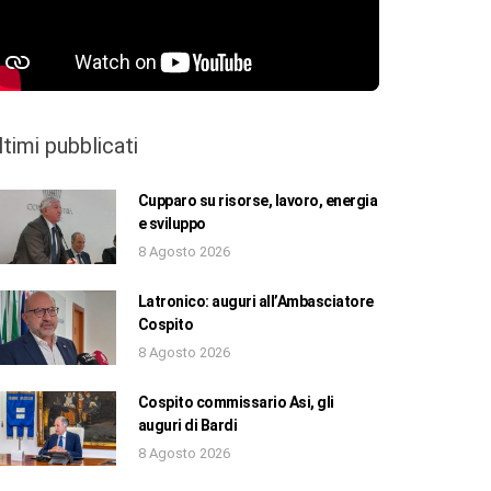
ltimi pubblicati
Cupparo su risorse, lavoro, energia
e sviluppo
8 Agosto 2026
Latronico: auguri all’Ambasciatore
Cospito
8 Agosto 2026
Cospito commissario Asi, gli
auguri di Bardi
8 Agosto 2026