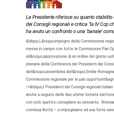
La Presidente riferisce su quanto stabilit
dei Consigli regionali e critica "la IV Ccp 
ha avuto un confronto o una ‘banale’ com
&ldquo;L&rsquo;impegno della Commissione regional
messe in campo con tutte le Commissioni Pari Opp
all&rsquo;approvazione di un ordine del giorno sul
plenaria della Conferenza dei Presidenti dei Consi
dell&rsquo;assemblea dell&rsquo;Emilia-Romagna, 
Commissione regionale per le pari opportunit&agra
/>&ldquo;I Presidenti dei Consigli regionali italia
anche a seguito delle due ultime tornate elettora
con solo quattro consigliere su sessanta . Ritenia
continua Botta – ci impegniamo ad una forte sensi