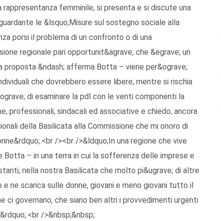
a rappresentanza femminile, si presenta e si discute una
iguardante le &lsquo;Misure sul sostegno sociale alla
za porsi il problema di un confronto o di una
ione regionale pari opportunit&agrave; che &egrave; un
lla proposta &ndash; afferma Botta – viene per&ograve;
dividuali che dovrebbero essere libere, mentre si rischia
&ograve; di esaminare la pdl con le venti componenti la
, professionali, sindacali ed associative e chiedo, ancora
gionali della Basilicata alla Commissione che mi onoro di
donne&rdquo;.<br /><br />&ldquo;In una regione che vive
otta – in una terra in cui la sofferenza delle imprese e
anti, nella nostra Basilicata che molto pi&ugrave; di altre
e ne scarica sulle donne, giovani e meno giovani tutto il
he ci governano, che siano ben altri i provvedimenti urgenti
e&rdquo;.<br />&nbsp;&nbsp;