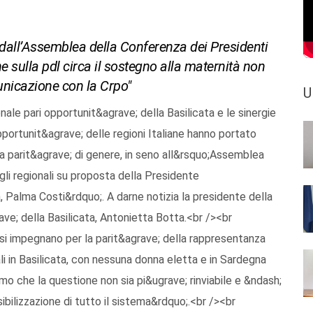
o dall’Assemblea della Conferenza dei Presidenti
che sulla pdl circa il sostegno alla maternità non
unicazione con la Crpo"
U
e pari opportunit&agrave; della Basilicata e le sinergie
ortunit&agrave; delle regioni Italiane hanno portato
la parit&agrave; di genere, in seno all&rsquo;Assemblea
gli regionali su proposta della Presidente
Palma Costi&rdquo;. A darne notizia la presidente della
ve; della Basilicata, Antonietta Botta.<br /><br
ni si impegnano per la parit&agrave; della rappresentanza
li in Basilicata, con nessuna donna eletta e in Sardegna
mo che la questione non sia pi&ugrave; rinviabile e &ndash;
bilizzazione di tutto il sistema&rdquo;.<br /><br