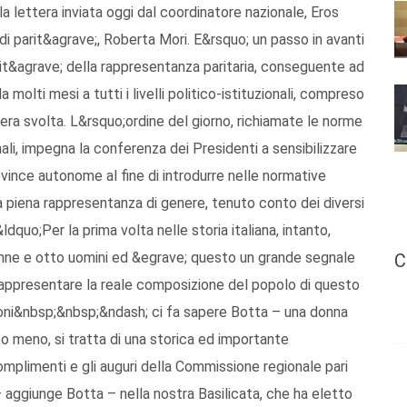
a lettera inviata oggi dal coordinatore nazionale, Eros
 di parit&agrave;, Roberta Mori. E&rsquo; un passo in avanti
it&agrave; della rappresentanza paritaria, conseguente ad
olti mesi a tutti i livelli politico-istituzionali, compreso
vera svolta. L&rsquo;ordine del giorno, richiamate le norme
ali, impegna la conferenza dei Presidenti a sensibilizzare
vince autonome al fine di introdurre nelle normative
 la piena rappresentanza di genere, tenuto conto dei diversi
ldquo;Per la prima volta nelle storia italiana, intanto,
nne e otto uomini ed &egrave; questo un grande segnale
C
rappresentare la reale composizione del popolo di questo
ioni&nbsp;&nbsp;&ndash; ci fa sapere Botta – una donna
a o meno, si tratta di una storica ed importante
omplimenti e gli auguri della Commissione regionale pari
aggiunge Botta – nella nostra Basilicata, che ha eletto