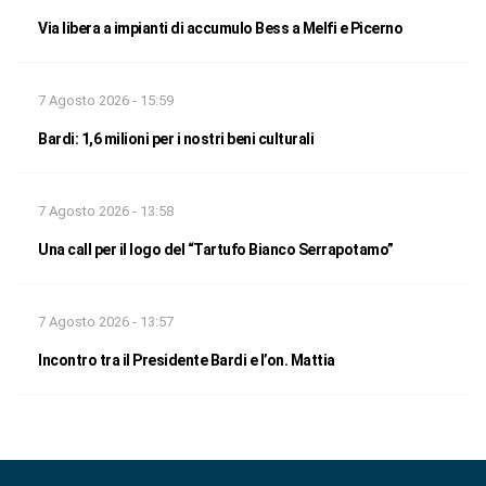
Via libera a impianti di accumulo Bess a Melfi e Picerno
7 Agosto 2026 - 15:59
Bardi: 1,6 milioni per i nostri beni culturali
7 Agosto 2026 - 13:58
Una call per il logo del “Tartufo Bianco Serrapotamo”
7 Agosto 2026 - 13:57
Incontro tra il Presidente Bardi e l’on. Mattia