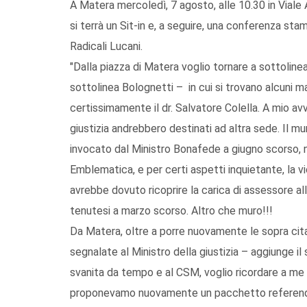
A Matera mercoledì, 7 agosto, alle 10.30 in Viale A
si terrà un Sit-in e, a seguire, una conferenza stam
Radicali Lucani.
"Dalla piazza di Matera voglio tornare a sottoline
sottolinea Bolognetti – in cui si trovano alcuni m
certissimamente il dr. Salvatore Colella. A mio avv
giustizia andrebbero destinati ad altra sede. Il mu
invocato dal Ministro Bonafede a giugno scorso, n
Emblematica, e per certi aspetti inquietante, la v
avrebbe dovuto ricoprire la carica di assessore alla
tenutesi a marzo scorso. Altro che muro!!!
Da Matera, oltre a porre nuovamente le sopra cit
segnalate al Ministro della giustizia – aggiunge il 
svanita da tempo e al CSM, voglio ricordare a me st
proponevamo nuovamente un pacchetto referendario 