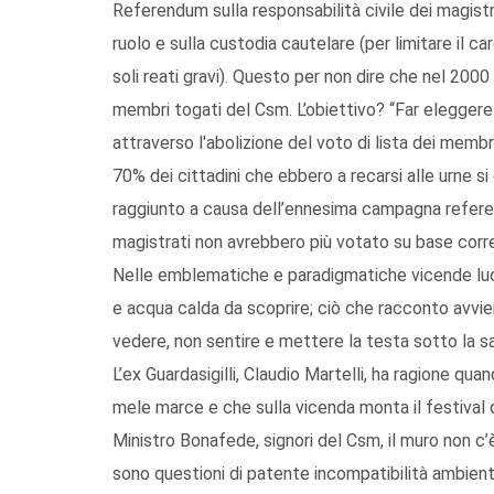
Referendum sulla responsabilità civile dei magistrat
ruolo e sulla custodia cautelare (per limitare il c
soli reati gravi). Questo per non dire che nel 200
membri togati del Csm. L’obiettivo? “Far eleggere 
attraverso l'abolizione del voto di lista dei membri
70% dei cittadini che ebbero a recarsi alle urne s
raggiunto a causa dell’ennesima campagna referen
magistrati non avrebbero più votato su base corre
Nelle emblematiche e paradigmatiche vicende luc
e acqua calda da scoprire; ciò che racconto avvien
vedere, non sentire e mettere la testa sotto la s
L’ex Guardasigilli, Claudio Martelli, ha ragione q
mele marce e che sulla vicenda monta il festival de
Ministro Bonafede, signori del Csm, il muro non c
sono questioni di patente incompatibilità ambien