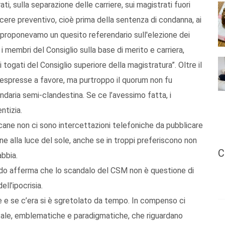
i, sulla separazione delle carriere, sui magistrati fuori
arcere preventivo, cioè prima della sentenza di condanna, ai
0 proponevamo un quesito referendario sull'elezione dei
i membri del Consiglio sulla base di merito e carriera,
 togati del Consiglio superiore della magistratura”. Oltre il
i espresse a favore, ma purtroppo il quorum non fu
daria semi-clandestina. Se ce l’avessimo fatta, i
ntizia.
ane non ci sono intercettazioni telefoniche da pubblicare
e alla luce del sole, anche se in troppi preferiscono non
C
abbia.
uando afferma che lo scandalo del CSM non è questione di
ll’ipocrisia.
’è e se c’era si è sgretolato da tempo. In compenso ci
tale, emblematiche e paradigmatiche, che riguardano