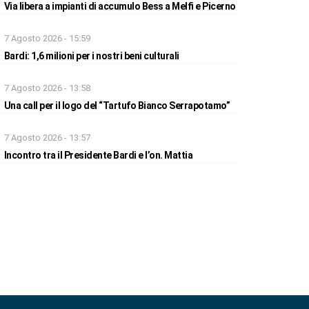
Via libera a impianti di accumulo Bess a Melfi e Picerno
7 Agosto 2026 - 15:59
Bardi: 1,6 milioni per i nostri beni culturali
7 Agosto 2026 - 13:58
Una call per il logo del “Tartufo Bianco Serrapotamo”
7 Agosto 2026 - 13:57
Incontro tra il Presidente Bardi e l’on. Mattia