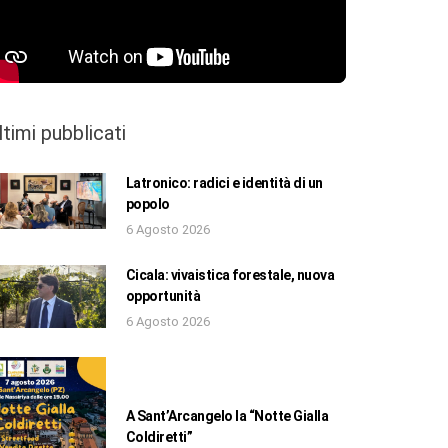
ltimi pubblicati
Latronico: radici e identità di un
popolo
6 Agosto 2026
Cicala: vivaistica forestale, nuova
opportunità
6 Agosto 2026
A Sant’Arcangelo la “Notte Gialla
Coldiretti”