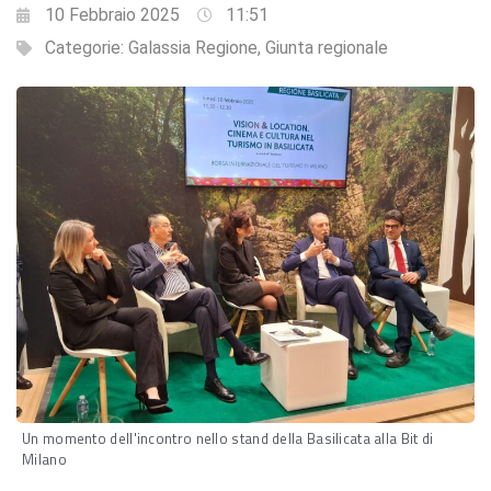
10 Febbraio 2025
11:51
Categorie:
Galassia Regione
,
Giunta regionale
Un momento dell'incontro nello stand della Basilicata alla Bit di
Milano