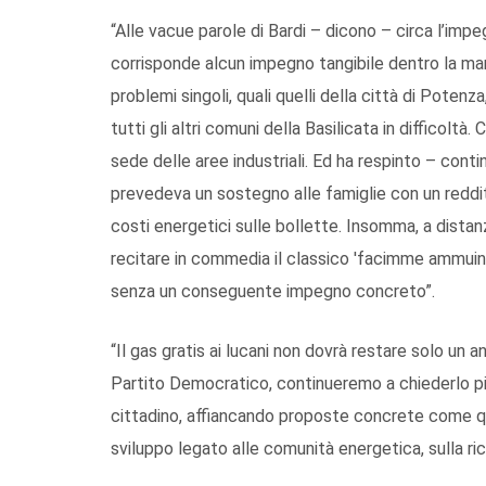
“Alle vacue parole di Bardi – dicono – circa l’im
corrisponde alcun impegno tangibile dentro la mano
problemi singoli, quali quelli della città di Potenza
tutti gli altri comuni della Basilicata in difficol
sede delle aree industriali. Ed ha respinto – co
prevedeva un sostegno alle famiglie con un reddito
costi energetici sulle bollette. Insomma, a distanz
recitare in commedia il classico 'facimme ammuina'
senza un conseguente impegno concreto”.
“Il gas gratis ai lucani non dovrà restare solo un
Partito Democratico, continueremo a chiederlo p
cittadino, affiancando proposte concrete come quel
sviluppo legato alle comunità energetica, sulla ri