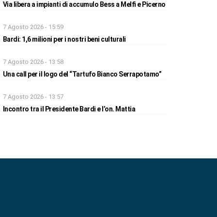
Via libera a impianti di accumulo Bess a Melfi e Picerno
7 Agosto 2026 - 15:59
Bardi: 1,6 milioni per i nostri beni culturali
7 Agosto 2026 - 13:58
Una call per il logo del “Tartufo Bianco Serrapotamo”
7 Agosto 2026 - 13:57
Incontro tra il Presidente Bardi e l’on. Mattia