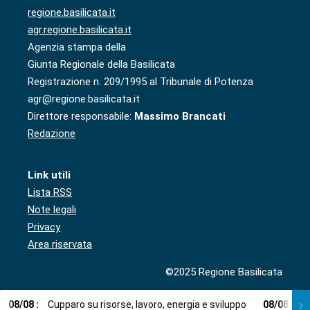
regione.basilicata.it
agr.regione.basilicata.it
Agenzia stampa della
Giunta Regionale della Basilicata
Registrazione n. 209/1995 al Tribunale di Potenza
agr@regione.basilicata.it
Direttore responsabile:
Massimo Brancati
Redazione
Link utili
Lista RSS
Note legali
Privacy
Area riservata
©2025 Regione Basilicata
08
/
08
:
Cupparo su risorse, lavoro, energia e sviluppo
08
/
08
:
L