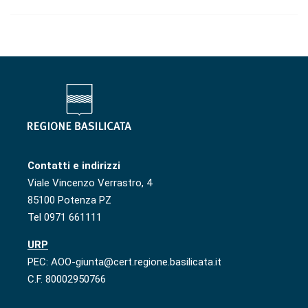
Contatti e indirizzi
Viale Vincenzo Verrastro, 4
85100 Potenza PZ
Tel 0971 661111
URP
PEC: AOO-giunta@cert.regione.basilicata.it
C.F. 80002950766