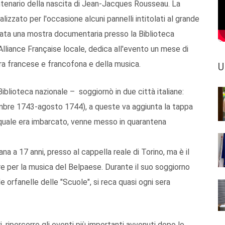
ntenario della nascita di Jean-Jacques Rousseau. La
lizzato per l'occasione alcuni pannelli intitolati al grande
gurata una mostra documentaria presso la Biblioteca
Alliance Française locale, dedica all'evento un mese di
tura francese e francofona e della musica.
U
Biblioteca nazionale – soggiornò in due città italiane:
mbre 1743-agosto 1744), a queste va aggiunta la tappa
 quale era imbarcato, venne messo in quarantena
na a 17 anni, presso al cappella reale di Torino, ma è il
re per la musica del Belpaese. Durante il suo soggiorno
e orfanelle delle "Scuole", si reca quasi ogni sera
i, ripercorre gli eventi più importanti avvenuti dopo lo