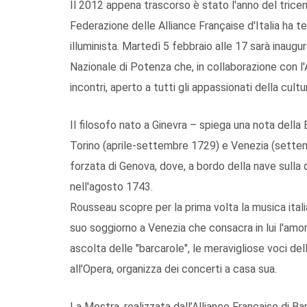
Il 2012 appena trascorso è stato l'anno del trice
Federazione delle Alliance Française d'Italia ha tea
illuminista. Martedì 5 febbraio alle 17 sarà inau
Nazionale di Potenza che, in collaborazione con l'
incontri, aperto a tutti gli appassionati della cul
Il filosofo nato a Ginevra – spiega una nota della 
Torino (aprile-settembre 1729) e Venezia (sette
forzata di Genova, dove, a bordo della nave sulla
nell'agosto 1743.
Rousseau scopre per la prima volta la musica italia
suo soggiorno a Venezia che consacra in lui l'amo
ascolta delle "barcarole", le meravigliose voci dell
all'Opera, organizza dei concerti a casa sua.
La Mostra, realizzata dall’Alliance Française di Bar