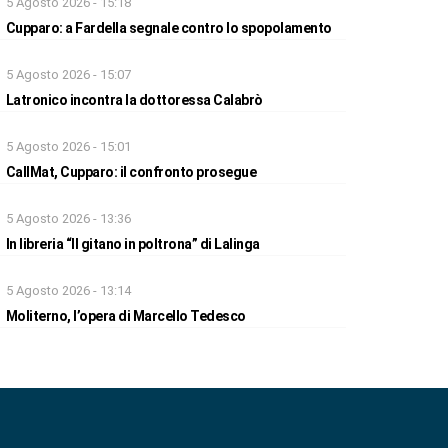
5 Agosto 2026 - 15:18
Cupparo: a Fardella segnale contro lo spopolamento
5 Agosto 2026 - 15:07
Latronico incontra la dottoressa Calabrò
5 Agosto 2026 - 15:01
CallMat, Cupparo: il confronto prosegue
5 Agosto 2026 - 13:36
In libreria “Il gitano in poltrona” di Lalinga
5 Agosto 2026 - 13:14
Moliterno, l’opera di Marcello Tedesco