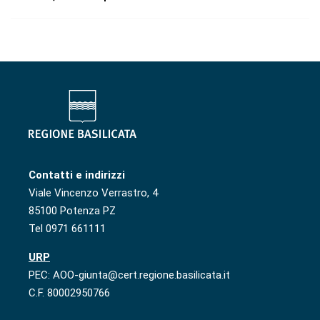
Contatti e indirizzi
Viale Vincenzo Verrastro, 4
85100 Potenza PZ
Tel 0971 661111
URP
PEC: AOO-giunta@cert.regione.basilicata.it
C.F. 80002950766