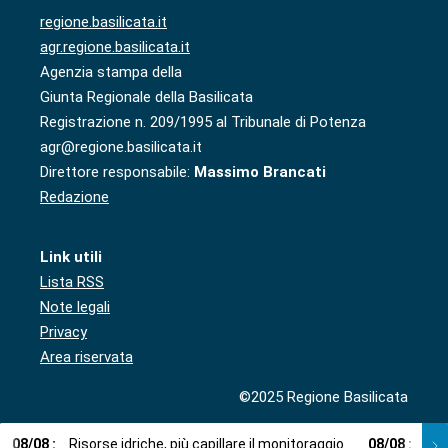
regione.basilicata.it
agr.regione.basilicata.it
Agenzia stampa della
Giunta Regionale della Basilicata
Registrazione n. 209/1995 al Tribunale di Potenza
agr@regione.basilicata.it
Direttore responsabile:
Massimo Brancati
Redazione
Link utili
Lista RSS
Note legali
Privacy
Area riservata
©2025 Regione Basilicata
08
/
08
:
Risorse idriche, più capillare il monitoraggio
08
/
08
:
Cup