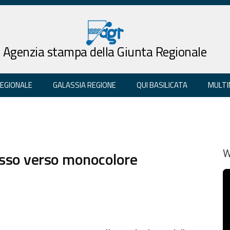
Agenzia stampa della Giunta Regionale
REGIONALE
GALASSIA REGIONE
QUI BASILICATA
MULTI
asso verso monocolore
W