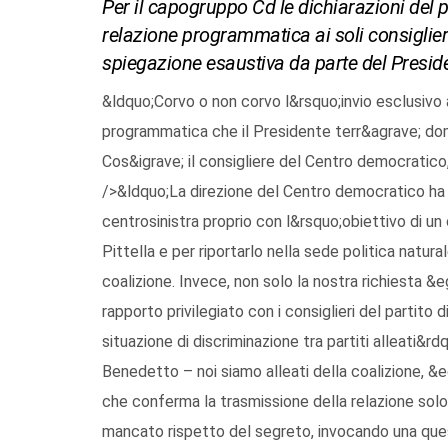
Per il capogruppo Cd le dichiarazioni del po
relazione programmatica ai soli consiglieri 
spiegazione esaustiva da parte del Preside
&ldquo;Corvo o non corvo l&rsquo;invio esclusivo ai
programmatica che il Presidente terr&agrave; dom
Cos&igrave; il consigliere del Centro democratico,
/>&ldquo;La direzione del Centro democratico ha 
centrosinistra proprio con l&rsquo;obiettivo di un
Pittella e per riportarlo nella sede politica natur
coalizione. Invece, non solo la nostra richiesta &e
rapporto privilegiato con i consiglieri del partito 
situazione di discriminazione tra partiti alleati&
Benedetto – noi siamo alleati della coalizione, &e
che conferma la trasmissione della relazione solo a
mancato rispetto del segreto, invocando una que