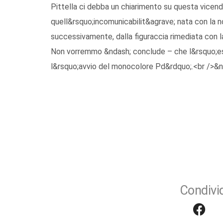
Pittella ci debba un chiarimento su questa vicend
quell&rsquo;incomunicabilit&agrave; nata con la no
successivamente, dalla figuraccia rimediata con l
Non vorremmo &ndash; conclude – che l&rsquo;esor
l&rsquo;avvio del monocolore Pd&rdquo;.<br />&
Condivid