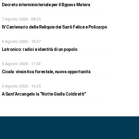
Decreto interministeriale per il Bypass Matera
7 Agosto 2026 - 08:25
IV Centenario delle Reliquie dei Santi Felice e Policarpo
6 Agosto 2026 - 18:27
Latronico: radici e identità di un popolo
6 Agosto 2026 - 17:43
Cicala: vivaistica forestale, nuova opportunità
6 Agosto 2026 - 16:25
A Sant’Arcangelo la “Notte Gialla Coldiretti”