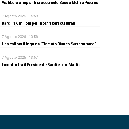
Via libera a impianti di accumulo Bess a Melfi e Picerno
7 Agosto 2026 - 15:59
Bardi: 1,6 milioni per i nostri beni culturali
7 Agosto 2026 - 13:58
Una call per il logo del “Tartufo Bianco Serrapotamo”
7 Agosto 2026 - 13:57
Incontro tra il Presidente Bardi e l’on. Mattia