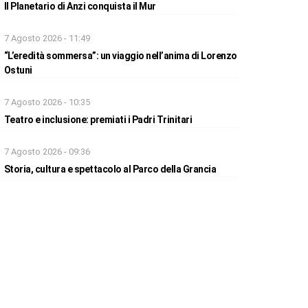
Il Planetario di Anzi conquista il Mur
7 Agosto 2026 - 11:49
“L’eredità sommersa”: un viaggio nell’anima di Lorenzo
Ostuni
7 Agosto 2026 - 10:35
Teatro e inclusione: premiati i Padri Trinitari
7 Agosto 2026 - 09:36
Storia, cultura e spettacolo al Parco della Grancia