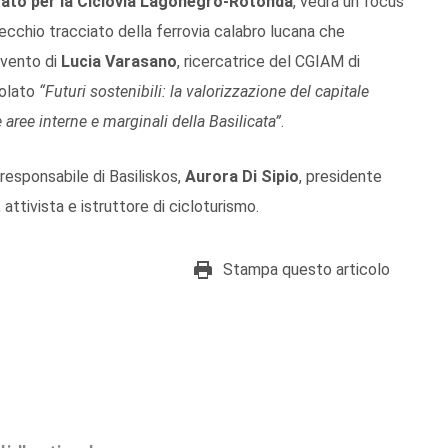
ato per la Ciclovia Lagonegro-Rotonda
, vedrà un focus
 vecchio tracciato della ferrovia calabro lucana che
ervento di
Lucia Varasano
, ricercatrice del CGIAM di
tolato
“Futuri sostenibili: la valorizzazione del capitale
e aree interne e marginali della Basilicata”
.
 responsabile di Basiliskos,
Aurora Di Sipio
, presidente
, attivista e istruttore di cicloturismo.
Stampa questo articolo