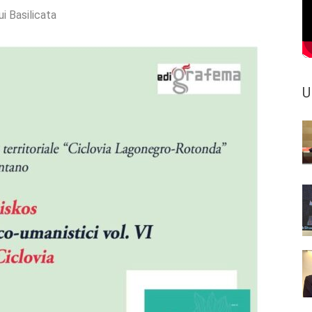
ui Basilicata
U