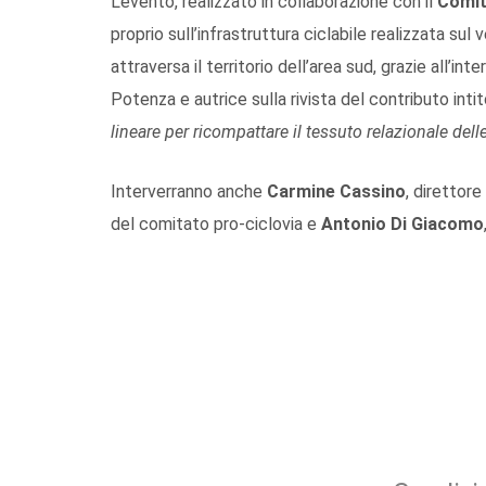
L’evento, realizzato in collaborazione con il
Comit
proprio sull’infrastruttura ciclabile realizzata sul
attraversa il territorio dell’area sud, grazie all’int
Potenza e autrice sulla rivista del contributo inti
lineare per ricompattare il tessuto relazionale dell
Interverranno anche
Carmine Cassino
, direttore
del comitato pro-ciclovia e
Antonio Di Giacomo