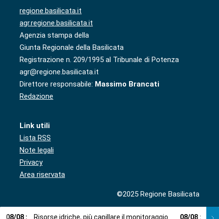
regione.basilicata.it
agr.regione.basilicata.it
Agenzia stampa della
Giunta Regionale della Basilicata
Registrazione n. 209/1995 al Tribunale di Potenza
agr@regione.basilicata.it
Direttore responsabile:
Massimo Brancati
Redazione
Link utili
Lista RSS
Note legali
Privacy
Area riservata
©2025 Regione Basilicata
08
/
08
:
Risorse idriche, più capillare il monitoraggio
08
/
08
:
Cup