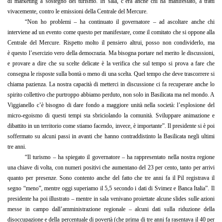
di marketing a sostegno
del turismo
. In sala,
c’era
anche
chi ha
manifestato, a tratti
vivacemente, contro
le emissioni della
Centrale del
Mercure
.
“Non ho problemi
–
ha continuato il governatore
–
ad ascoltare anche chi
interviene ad un evento come questo per manifestare
, come il comitato
che si oppone all
a
Centrale del
Mercure
.
Rispetto molto il pensiero altrui, posso non condividerlo, ma
è
questo
l’esercizio vero della democrazia. Ma bisogna portare nel merito le discussioni,
e provare a dire che su scelte delicate è la verific
a che sul tempo si prova a fare
che
consegna le risposte sulla bontà o meno di una scelta. Quel tempo che deve trascorrere si
chiama pazienza.
La nostra capac
ità di metterci in discussione
ci fa recuperare anche lo
spirito collettivo che purtroppo abbiamo perduto, non solo in Basilicata ma nel mondo. A
Viggianello c’è bisogno di dare fondo a maggiore unità
nella società:
l’esplosione del
micro-egoismo di questi tempi sta sbriciolando la comunità. Sviluppare animazione e
dibattito in un territorio come stiamo facendo,
invece
, è importante
”.
Il presidente si è poi
soffermato su alcuni passi in avanti che hanno contraddistinto la Basilicata negli ultimi
tre anni
.
“
Il turismo
–
ha
spiegato
il governatore
–
ha rappresentato nella nostra regione
una chiave di volta, con numeri positivi che aumentano del 23 per cento, tanto per arrivi
quanto per presenze. Sono contento anche del fatto
che
tre anni fa
il
Pil
registrava il
segno “meno”, mentre oggi superiamo il 5,5 secondo i dati di
Svimez
e Banca Italia”. Il
presidente ha poi illustrato
–
mentre in sala venivano proiettate alcune
slide
s
sulle azioni
messe in campo dall’amministrazione regionale –
alcuni dati sulla riduzione della
disoccupazione
e della percentuale di povertà (che prima di tre anni fa rasentava il 40 per