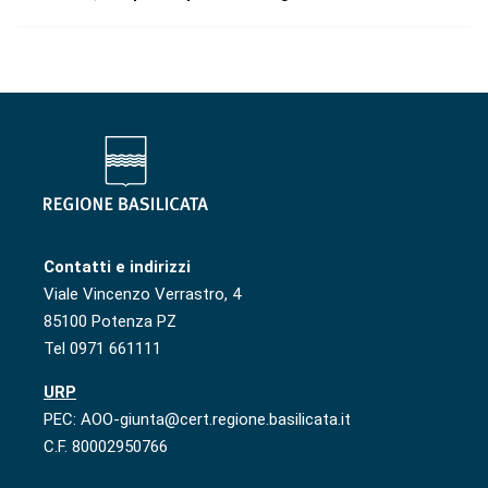
Contatti e indirizzi
Viale Vincenzo Verrastro, 4
85100 Potenza PZ
Tel 0971 661111
URP
PEC: AOO-giunta@cert.regione.basilicata.it
C.F. 80002950766