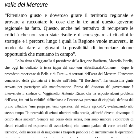
valle del Mercure
“Riteniamo giusto e doveroso girare il territorio regionale e
provare a raccontare le cose che in tre anni questo governo
regionale ha fatto. Questo, anche nel tentativo di recuperare le
criticità che non sono state risolt
e e di consegnare ai cittadini
le
strategie e i percorsi lungo i quali la Regione vuole muoversi, in
modo da dare ai giovani la possibilità di incrociare alcune
opportunità che mettiamo in campo”
.
Lo ha detto a Viggianello il presidente della Regione Basilicata, Marcello Pittella,
che oggi ha dedicato la terza tappa del suo tour #
BasilicataInComune
– dopo le
precedenti esperienze
di Bella e di Tursi – ai territori dell’area del
Mercure
.
L’incontro
conclusivo della giorna
ta si è tenuto
nell’Hotel
“Il Boschetto”, fra tantissima gente
arrivata
per partecipare
alla manifestazione
. Prima del discorso del
governatore
è
intervenuto il sindaco di Viggianello, Antonio Rizzo, che ha esposto alcuni problemi
dell’area, fra cui la viabilità
difficoltosa e
l’eccessiva presenza di cinghiali, definita
dal
primo cittadino
“una piaga per tanti operatori del settore agricolo”,
evidenziando allo
stesso tempo “
la necessità di
azioni ulteriori
sulla scuola, affinché diventi
dovunque
il
centro della società”.
Sempre nel corso della serata,
non sono mancati i contributi di
alcuni c
ittadini ed esponenti
di
associazioni, che hanno parlato
di varie
criticità del
territorio,
della necessità di migliorare i trasporti pubblici e di incrementare le o
perazioni