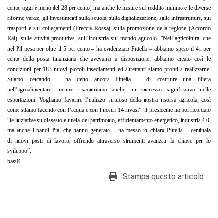
cento, oggi è meno del 28 per cento)
ma
anche le
misure sul reddito minimo e le
diverse
riforme varate,
gli investimenti sulla scuola, sulla digitalizzazione, sulle infrastrutture, sui
trasporti e sui collegamenti (Freccia Rossa), sulla promozione della regione (Accordo
Rai), sulle attività produttive, sull’industria sul mondo agricolo. “Nell’agricoltura
, che
nel
Pil
pesa per oltre
il 5 per cento – ha evidenziat
o Pittella – abbiamo speso il 41
per
cento della posta finanziaria che avevamo a disposizione: abbiamo creato
così
le
condizioni per 183
nuovi piccoli insediamenti ed altrettanti siamo pronti a
realizzar
n
e
.
Stiamo cercando
–
ha detto ancora
Pittella –
di costruire una filiera
nell’agroalimentare,
mentre riscontriamo
anche un successo
significativo nelle
esportazioni
. Vogliamo favorire l’utilizzo virtuoso della nostra risorsa agricola, così
come stiamo facendo con l’acqua e con i nostri 14 invasi”.
Il presidente ha poi ricordato
“le iniziative su dissesto e tutela del patrimonio,
efficientamento
energetico, industria 4.0,
ma anche i bandi Pia, che hanno generato
–
ha messo in chiaro Pittella –
centinaia
di
nuovi posti di lavoro,
offrendo attraverso strumenti avanzati
la chiave
per
lo
sviluppo
”.
bas04
Stampa questo articolo