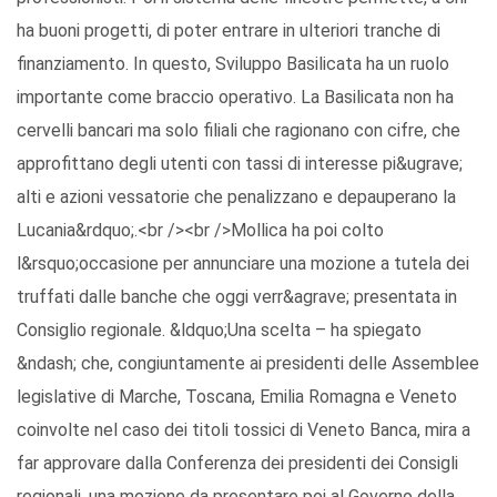
ha buoni progetti, di poter entrare in ulteriori tranche di
finanziamento. In questo, Sviluppo Basilicata ha un ruolo
importante come braccio operativo. La Basilicata non ha
cervelli bancari ma solo filiali che ragionano con cifre, che
approfittano degli utenti con tassi di interesse pi&ugrave;
alti e azioni vessatorie che penalizzano e depauperano la
Lucania&rdquo;.<br /><br />Mollica ha poi colto
l&rsquo;occasione per annunciare una mozione a tutela dei
truffati dalle banche che oggi verr&agrave; presentata in
Consiglio regionale. &ldquo;Una scelta – ha spiegato
&ndash; che, congiuntamente ai presidenti delle Assemblee
legislative di Marche, Toscana, Emilia Romagna e Veneto
coinvolte nel caso dei titoli tossici di Veneto Banca, mira a
far approvare dalla Conferenza dei presidenti dei Consigli
regionali, una mozione da presentare poi al Governo della