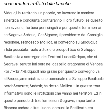
consumatori truffati dalle banche
&ldquo;Un territorio, un popolo, se lavorano in maniera
sinergica e congiunta costruiranno il loro futuro; se questo
non avviene, fortuna per i singoli e per questa terra non ci
sar&agrave;&rdquo;. Cos&igrave; il presidente del Consiglio
regionale, Francesco Mollica, al convegno su &ldquo;La
sfida possibile: ruolo attuale e prospettico di Sviluppo
Basilicata a sostegno dei Territori Lucani&rdquo; che si
&egrave; tenuto ieri sera nel castello aragonese di Venosa.
<br /><br />&ldquo;Il mio grazie per questo convegno va
all&rsquo;amministrazione comunale e a Sviluppo Basilicata
perch&eacute; &ndash; ha detto Mollica – in questo tour
informativo sono le istituzioni che vanno nei territori. Ed in
questo periodo di trasformazioni &egrave; importante.
Bisogna andare oltre i luoghi comuni, la Basilicata era