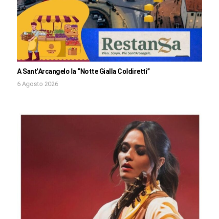
A Sant’Arcangelo la “Notte Gialla Coldiretti”
6 Agosto 2026