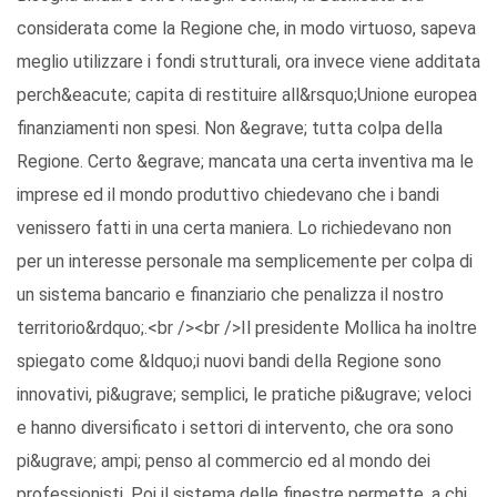
considerata come la Regione che, in modo virtuoso, sapeva
meglio utilizzare i fondi strutturali, ora invece viene additata
perch&eacute; capita di restituire all&rsquo;Unione europea
finanziamenti non spesi. Non &egrave; tutta colpa della
Regione. Certo &egrave; mancata una certa inventiva ma le
imprese ed il mondo produttivo chiedevano che i bandi
venissero fatti in una certa maniera. Lo richiedevano non
per un interesse personale ma semplicemente per colpa di
un sistema bancario e finanziario che penalizza il nostro
territorio&rdquo;.<br /><br />Il presidente Mollica ha inoltre
spiegato come &ldquo;i nuovi bandi della Regione sono
innovativi, pi&ugrave; semplici, le pratiche pi&ugrave; veloci
e hanno diversificato i settori di intervento, che ora sono
pi&ugrave; ampi; penso al commercio ed al mondo dei
professionisti. Poi il sistema delle finestre permette, a chi