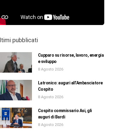
ltimi pubblicati
Cupparo su risorse, lavoro, energia
e sviluppo
8 Agosto 2026
Latronico: auguri all’Ambasciatore
Cospito
8 Agosto 2026
Cospito commissario Asi, gli
auguri di Bardi
8 Agosto 2026