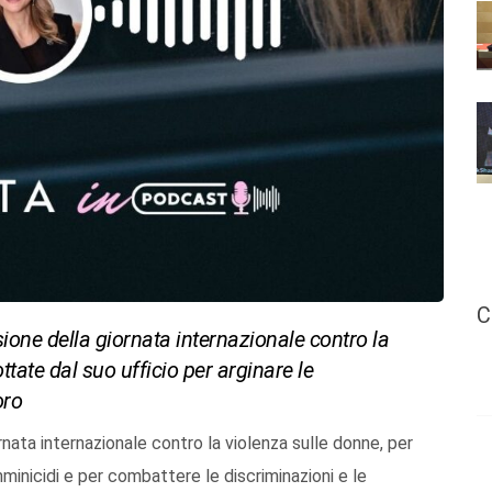
C
sione della giornata internazionale contro la
ttate dal suo ufficio per arginare le
oro
rnata internazionale contro la violenza sulle donne, per
mminicidi e per combattere le discriminazioni e le