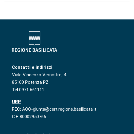
Contatti e indirizzi
Viale Vincenzo Verrastro, 4
85100 Potenza PZ
Tel 0971 661111
URP
PEC: AOO-giunta@cert.regione.basilicata.it
C.F. 80002950766