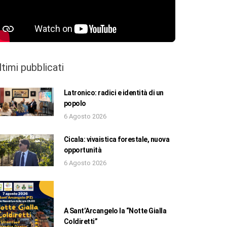
ltimi pubblicati
Latronico: radici e identità di un
popolo
6 Agosto 2026
Cicala: vivaistica forestale, nuova
opportunità
6 Agosto 2026
A Sant’Arcangelo la “Notte Gialla
Coldiretti”