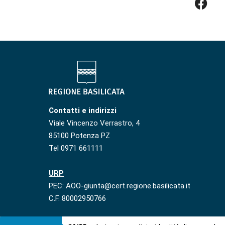
Contatti e indirizzi
Viale Vincenzo Verrastro, 4
85100 Potenza PZ
Tel 0971 661111
URP
PEC: AOO-giunta@cert.regione.basilicata.it
C.F. 80002950766