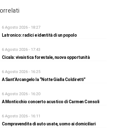
orrelati
6 Agosto 2026 - 18:27
Latronico: radici e identità di un popolo
6 Agosto 2026 - 17:43
Cicala: vivaistica forestale, nuova opportunità
6 Agosto 2026 - 16:25
A Sant’Arcangelo la “Notte Gialla Coldiretti”
6 Agosto 2026 - 16:20
A Monticchio concerto acustico di Carmen Consoli
6 Agosto 2026 - 16:11
Compravendita di auto usate, uomo ai domiciliari