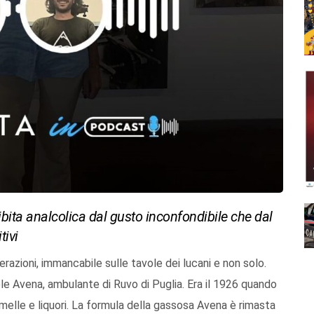
ibita analcolica dal gusto inconfondibile che dal
tivi
zioni, immancabile sulle tavole dei lucani e non solo.
le Avena, ambulante di Ruvo di Puglia. Era il 1926 quando
amelle e liquori. La formula della gassosa Avena è rimasta