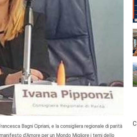
C
rancesca Bagni Cipriani, e la consigliera regionale di parità
 manifesto d’Amore per un Mondo Migliore i temi dello