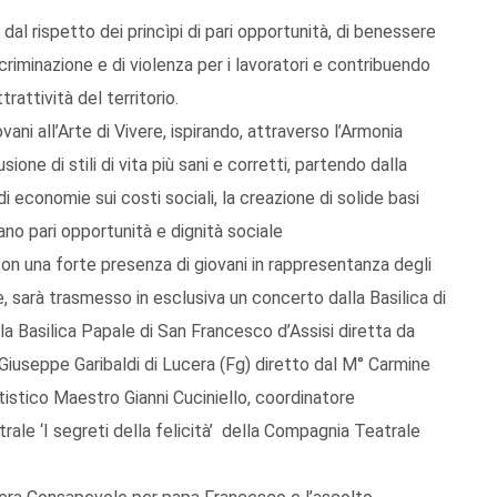
 dal rispetto dei princìpi di pari opportunità, di benessere
criminazione e di violenza per i lavoratori e contribuendo
trattività del territorio.
ani all’Arte di Vivere, ispirando, attraverso l’Armonia
ione di stili di vita più sani e corretti, partendo dalla
i economie sui costi sociali, la creazione di solide basi
biano pari opportunità e dignità sociale
con una forte presenza di giovani in rappresentanza degli
ire, sarà trasmesso in esclusiva un concerto dalla Basilica di
la Basilica Papale di San Francesco d’Assisi diretta da
iuseppe Garibaldi di Lucera (Fg) diretto dal M° Carmine
tistico Maestro Gianni Cuciniello, coordinatore
ale ‘I segreti della felicità’ della Compagnia Teatrale