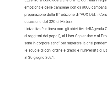
L’Evento si concluderà alle ore 12 con: una Preg
emozionale delle campane con gli 8000 campanari
preparazione della II^ edizione di “VOX DEI: il Co
occasione del G20 di Matera.
L’iniziativa è in linea con gli obiettivi dell’Agend
ai reggitori dei popoli), al Liber Sapientiae e al
sana in corpore sano” per superare la crisi pand
le scuole di ogni ordine e grado e l’Università di 
al 30 giugno 2021.