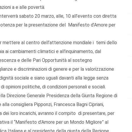
azioni a e alle povertà.
 interverrà sabato 20 marzo, alle, 10 all’evento con diretta
Potenza per la presentazione del Manifesto d’Amore per
 mettere al centro dell’attenzione mondiale i temi dello
ia ai cambiamenti climatici e all’inquinamento, dal
olescenza e delle Pari Opportunità al sostegno
glianze e discriminazioni di genere e per la valorizzazione
dignità sociale e siano uguali davanti alla legge senza
, di opinioni politiche, di condizioni personali e sociali.
lla Direzione Generale Presidenza della Giunta Regione di
 alla consigliera Pipponzi, Francesca Bagni Cipriani,
za dei loro incarichi, avranno il compito di presentare, per
ziativa il “Manifesto d’Amore per un Mondo Migliore” al
ica Italiana e al presidente della giunta della Regione