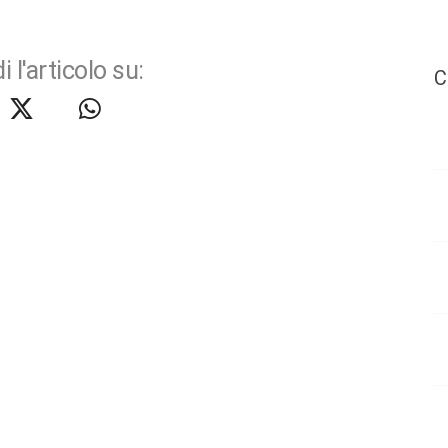
i l'articolo su:
C