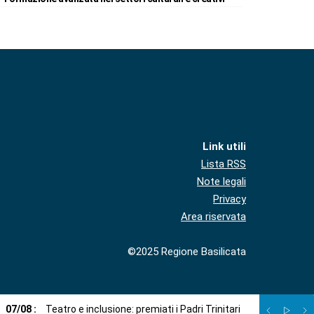
Link utili
Lista RSS
Note legali
Privacy
Area riservata
©2025 Regione Basilicata
07
/
08
:
Teatro e inclusione: premiati i Padri Trinitari
07
/
08
:
Sto