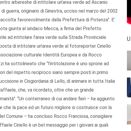
entro arbereshe di intitolare un’area verde ad Ascanio
 di guerra, originario di Ginestra, ucciso nel marzo del 2002
a accolta favorevolmente dalla Prefettura di Potenza”. E’
nota giunta al sindaco Mecca, a firma del Prefetto
ile ad intitolare l’area verde sulla Strada Provinciale
U
posta di intitolare un’area verde al fotoreporter Ciriello
’associazione culturale Identità Europea e da Rocco
zi ha sottolineato che “l’intitolazione è uno sprone ad
alori del rispetto reciproco siano sempre posti in primo
ccisione in Cisgiordania di Lello, di animare in tutta Italia
 Raffaele, che, va ricordato, oltre che un grande
nità”. “Un conterraneo di cui andare fieri – ha aggiunto
e che la pace ed un futuro migliore si costruisce con la
 del Comune – ha concluso Rocco Franciosa, consigliere
faele Ciriello è un bel messaggio per i giovani ai quali