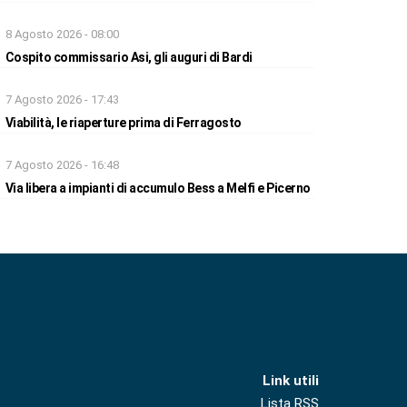
8 Agosto 2026 - 08:00
Cospito commissario Asi, gli auguri di Bardi
7 Agosto 2026 - 17:43
Viabilità, le riaperture prima di Ferragosto
7 Agosto 2026 - 16:48
Via libera a impianti di accumulo Bess a Melfi e Picerno
Link utili
Lista RSS