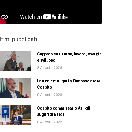
ltimi pubblicati
Cupparo su risorse, lavoro, energia
e sviluppo
8 Agosto 2026
Latronico: auguri all’Ambasciatore
Cospito
8 Agosto 2026
Cospito commissario Asi, gli
auguri di Bardi
8 Agosto 2026