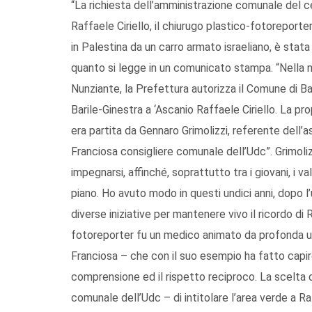
“La richiesta dell’amministrazione comunale del c
Raffaele Ciriello, il chiurugo plastico-fotoreporter
in Palestina da un carro armato israeliano, è stat
quanto si legge in un comunicato stampa. “Nella 
Nunziante, la Prefettura autorizza il Comune di Bar
Barile-Ginestra a ‘Ascanio Raffaele Ciriello. La pro
era partita da Gennaro Grimolizzi, referente dell
Franciosa consigliere comunale dell’Udc”. Grimoliz
impegnarsi, affinché, soprattutto tra i giovani, i v
piano. Ho avuto modo in questi undici anni, dopo l’u
diverse iniziative per mantenere vivo il ricordo di
fotoreporter fu un medico animato da profonda uma
Franciosa – che con il suo esempio ha fatto capir
comprensione ed il rispetto reciproco. La scelta
comunale dell’Udc – di intitolare l’area verde a Raf