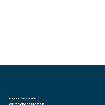
regione.basilicata.it
agr.regione.basilicata.it