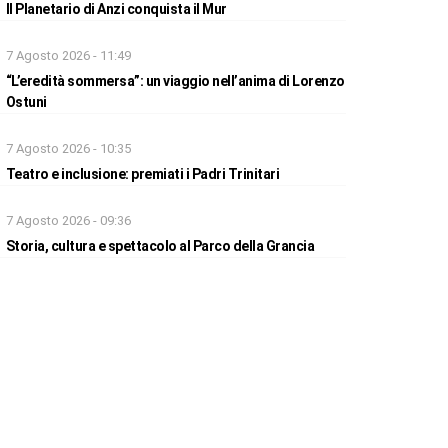
Il Planetario di Anzi conquista il Mur
7 Agosto 2026 - 11:49
“L’eredità sommersa”: un viaggio nell’anima di Lorenzo
Ostuni
7 Agosto 2026 - 10:35
Teatro e inclusione: premiati i Padri Trinitari
7 Agosto 2026 - 09:36
Storia, cultura e spettacolo al Parco della Grancia