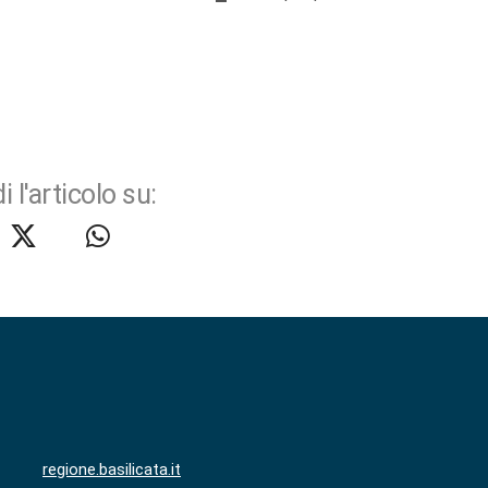
i l'articolo su:
regione.basilicata.it