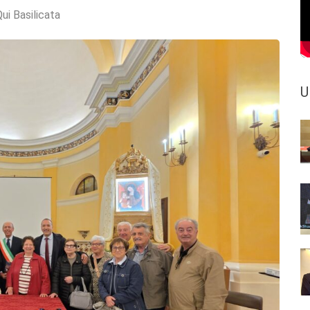
ui Basilicata
U