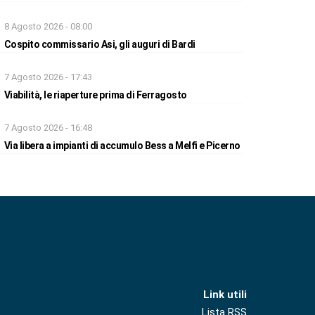
8 Agosto 2026 - 08:00
Cospito commissario Asi, gli auguri di Bardi
7 Agosto 2026 - 17:43
Viabilità, le riaperture prima di Ferragosto
7 Agosto 2026 - 16:48
Via libera a impianti di accumulo Bess a Melfi e Picerno
Link utili
Lista RSS