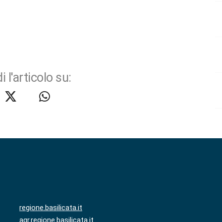
i l'articolo su:
regione.basilicata.it
agr.regione.basilicata.it