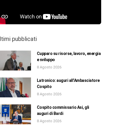
ltimi pubblicati
Cupparo su risorse, lavoro, energia
e sviluppo
8 Agosto 2026
Latronico: auguri all’Ambasciatore
Cospito
8 Agosto 2026
Cospito commissario Asi, gli
auguri di Bardi
8 Agosto 2026