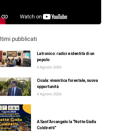
ltimi pubblicati
Latronico: radici e identità di un
popolo
6 Agosto 2026
Cicala: vivaistica forestale, nuova
opportunità
6 Agosto 2026
A Sant’Arcangelo la “Notte Gialla
Coldiretti”