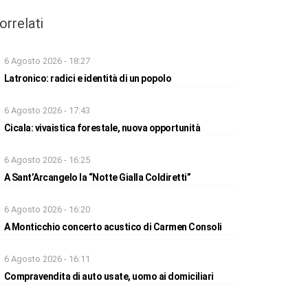
orrelati
6 Agosto 2026 - 18:27
Latronico: radici e identità di un popolo
6 Agosto 2026 - 17:43
Cicala: vivaistica forestale, nuova opportunità
6 Agosto 2026 - 16:25
A Sant’Arcangelo la “Notte Gialla Coldiretti”
6 Agosto 2026 - 16:20
A Monticchio concerto acustico di Carmen Consoli
6 Agosto 2026 - 16:11
Compravendita di auto usate, uomo ai domiciliari