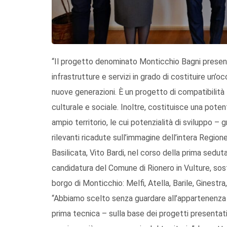
“Il progetto denominato Monticchio Bagni present
infrastrutture e servizi in grado di costituire un’o
nuove generazioni. È un progetto di compatibilità 
culturale e sociale. Inoltre, costituisce una poten
ampio territorio, le cui potenzialità di sviluppo – g
rilevanti ricadute sull’immagine dell’intera Region
Basilicata, Vito Bardi, nel corso della prima sedut
candidatura del Comune di Rionero in Vulture, sost
borgo di Monticchio: Melfi, Atella, Barile, Ginest
“Abbiamo scelto senza guardare all’appartenenza p
prima tecnica – sulla base dei progetti presentati 