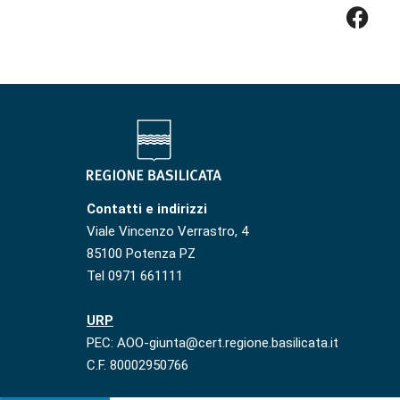
Contatti e indirizzi
Viale Vincenzo Verrastro, 4
85100 Potenza PZ
Tel 0971 661111
URP
PEC: AOO-giunta@cert.regione.basilicata.it
C.F. 80002950766