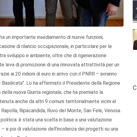
a un importante insediamento di nuove funzioni,
ccasione di rilancio occupazionale, in particolare per le
tra sviluppo e ambiente, oltre che di rigenerazione
te leva di promozione di una rinnovata attrattività per un
razie ai 20 milioni di euro in arrivo con il PNRR – avranno
e Basilicata”. Lo ha affermato il Presidente della Regione
C
a della nuova Giunta regionale, che ha premiato la
enuta anche da altri 9 comuni territorialmente vicini al
ra, Rapolla, Ripacandida, Ruvo del Monte, San Fele, Venosa.
olitica: è stata una scelta in base a una valutazione
– e poi di valutazione dell’incidenza dei progetti su una