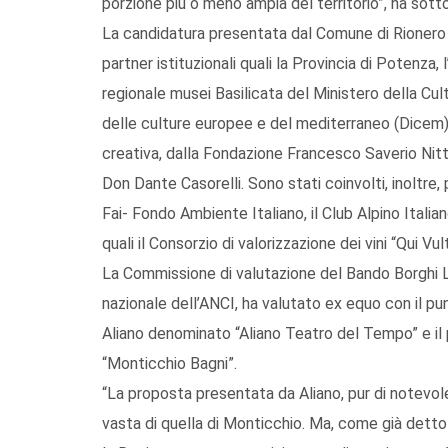
porzione più o meno ampia del territorio”, ha sotto
La candidatura presentata dal Comune di Rionero si
partner istituzionali quali la Provincia di Potenza,
regionale musei Basilicata del Ministero della Cult
delle culture europee e del mediterraneo (Dicem) d
creativa, dalla Fondazione Francesco Saverio Nit
Don Dante Casorelli. Sono stati coinvolti, inoltre, 
Fai- Fondo Ambiente Italiano, il Club Alpino Itali
quali il Consorzio di valorizzazione dei vini “Qui Vu
La Commissione di valutazione del Bando Borghi L
nazionale dell’ANCI, ha valutato ex equo con il pu
Aliano denominato “Aliano Teatro del Tempo” e i
“Monticchio Bagni”.
“La proposta presentata da Aliano, pur di notevole
vasta di quella di Monticchio. Ma, come già detto