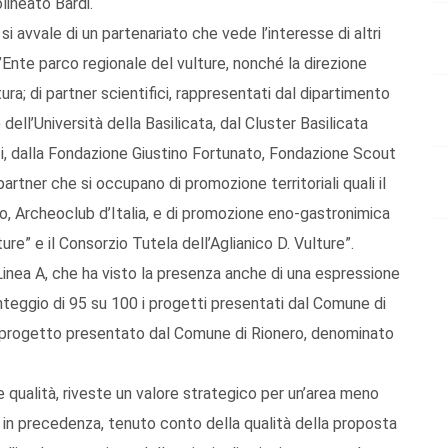
lineato Bardi.
 avvale di un partenariato che vede l’interesse di altri
 l’Ente parco regionale del vulture, nonché la direzione
ura; di partner scientifici, rappresentati dal dipartimento
ell’Università della Basilicata, dal Cluster Basilicata
ti, dalla Fondazione Giustino Fortunato, Fondazione Scout
partner che si occupano di promozione territoriali quali il
ano, Archeoclub d’Italia, e di promozione eno-gastronimica
lture” e il Consorzio Tutela dell’Aglianico D. Vulture”.
inea A, che ha visto la presenza anche di una espressione
nteggio di 95 su 100 i progetti presentati dal Comune di
l progetto presentato dal Comune di Rionero, denominato
 qualità, riveste un valore strategico per un’area meno
 in precedenza, tenuto conto della qualità della proposta