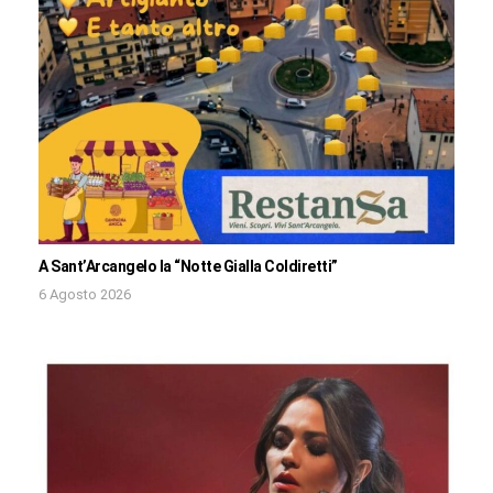
A Sant’Arcangelo la “Notte Gialla Coldiretti”
6 Agosto 2026