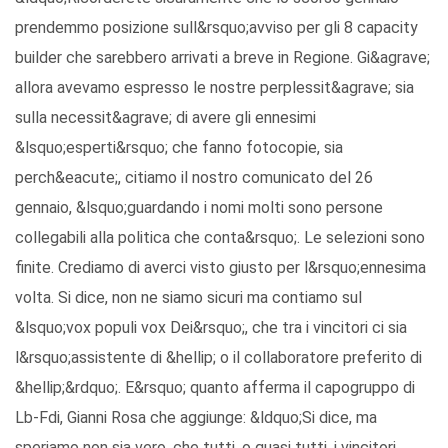
prendemmo posizione sull&rsquo;avviso per gli 8 capacity
builder che sarebbero arrivati a breve in Regione. Gi&agrave;
allora avevamo espresso le nostre perplessit&agrave; sia
sulla necessit&agrave; di avere gli ennesimi
&lsquo;esperti&rsquo; che fanno fotocopie, sia
perch&eacute;, citiamo il nostro comunicato del 26
gennaio, &lsquo;guardando i nomi molti sono persone
collegabili alla politica che conta&rsquo;. Le selezioni sono
finite. Crediamo di averci visto giusto per l&rsquo;ennesima
volta. Si dice, non ne siamo sicuri ma contiamo sul
&lsquo;vox populi vox Dei&rsquo;, che tra i vincitori ci sia
l&rsquo;assistente di &hellip; o il collaboratore preferito di
&hellip;&rdquo;. E&rsquo; quanto afferma il capogruppo di
Lb-Fdi, Gianni Rosa che aggiunge: &ldquo;Si dice, ma
speriamo non sia vero, che tutti, o quasi tutti, i vincitori