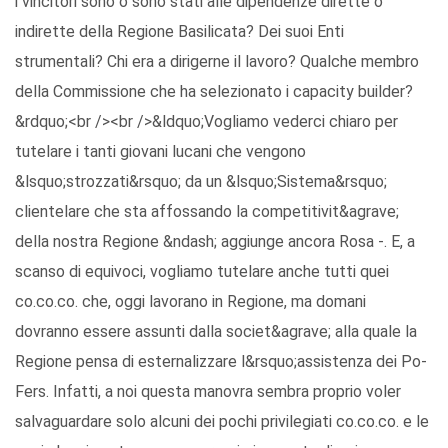
i vincitori sono o sono stati alle dipendenze dirette o
indirette della Regione Basilicata? Dei suoi Enti
strumentali? Chi era a dirigerne il lavoro? Qualche membro
della Commissione che ha selezionato i capacity builder?
&rdquo;<br /><br />&ldquo;Vogliamo vederci chiaro per
tutelare i tanti giovani lucani che vengono
&lsquo;strozzati&rsquo; da un &lsquo;Sistema&rsquo;
clientelare che sta affossando la competitivit&agrave;
della nostra Regione &ndash; aggiunge ancora Rosa -. E, a
scanso di equivoci, vogliamo tutelare anche tutti quei
co.co.co. che, oggi lavorano in Regione, ma domani
dovranno essere assunti dalla societ&agrave; alla quale la
Regione pensa di esternalizzare l&rsquo;assistenza dei Po-
Fers. Infatti, a noi questa manovra sembra proprio voler
salvaguardare solo alcuni dei pochi privilegiati co.co.co. e le