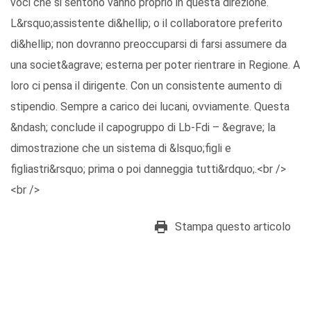
voci che si sentono vanno proprio in questa direzione.
L&rsquo;assistente di&hellip; o il collaboratore preferito
di&hellip; non dovranno preoccuparsi di farsi assumere da
una societ&agrave; esterna per poter rientrare in Regione. A
loro ci pensa il dirigente. Con un consistente aumento di
stipendio. Sempre a carico dei lucani, ovviamente. Questa
&ndash; conclude il capogruppo di Lb-Fdi – &egrave; la
dimostrazione che un sistema di &lsquo;figli e
figliastri&rsquo; prima o poi danneggia tutti&rdquo;.<br />
<br />
Stampa questo articolo