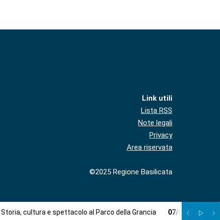
Link utili
Lista RSS
Note legali
Privacy
Area riservata
©2025 Regione Basilicata
Storia, cultura e spettacolo al Parco della Grancia
07
/
08
:
Formazi