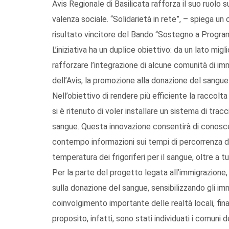
Avis Regionale di Basilicata rafforza il suo ruolo s
valenza sociale. “Solidarietà in rete”, – spiega u
risultato vincitore del Bando “Sostegno a Program
L’iniziativa ha un duplice obiettivo: da un lato migl
rafforzare l’integrazione di alcune comunità di im
dell’Avis, la promozione alla donazione del sangue
Nell’obiettivo di rendere più efficiente la raccolt
si è ritenuto di voler installare un sistema di trac
sangue. Questa innovazione consentirà di conosce
contempo informazioni sui tempi di percorrenza d
temperatura dei frigoriferi per il sangue, oltre a tu
Per la parte del progetto legata all’immigrazione, 
sulla donazione del sangue, sensibilizzando gli imm
coinvolgimento importante delle realtà locali, fin
proposito, infatti, sono stati individuati i comuni 