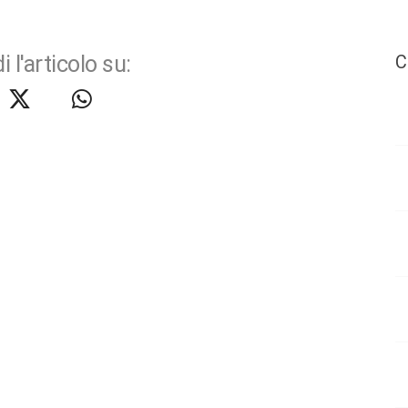
i l'articolo su:
C