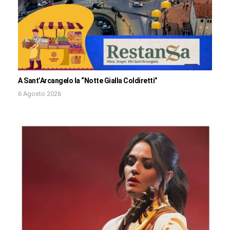
A Sant’Arcangelo la “Notte Gialla Coldiretti”
6 Agosto 2026